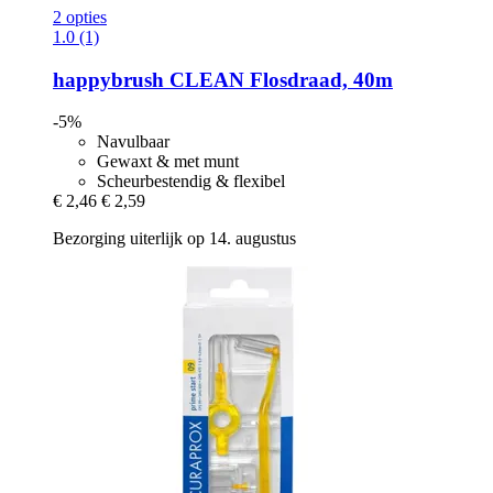
2 opties
1.0 (1)
happybrush
CLEAN Flosdraad, 40m
-5%
Navulbaar
Gewaxt & met munt
Scheurbestendig & flexibel
€ 2,46
€ 2,59
Bezorging uiterlijk op 14. augustus