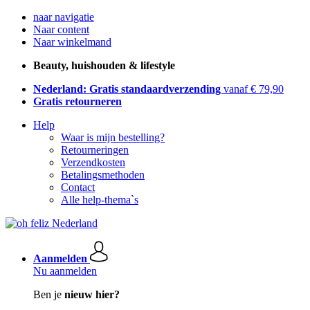
naar navigatie
Naar content
Naar winkelmand
Beauty, huishouden & lifestyle
Nederland: Gratis standaardverzending
vanaf € 79,90
Gratis retourneren
Help
Waar is mijn bestelling?
Retourneringen
Verzendkosten
Betalingsmethoden
Contact
Alle help-thema`s
Aanmelden
Nu aanmelden
Ben je
nieuw hier?