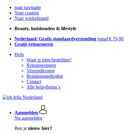
naar navigatie
Naar content
Naar winkelmand
Beauty, huishouden & lifestyle
Nederland: Gratis standaardverzending
vanaf € 79,90
Gratis retourneren
Help
Waar is mijn bestelling?
Retourneringen
Verzendkosten
Betalingsmethoden
Contact
Alle help-thema`s
Aanmelden
Nu aanmelden
Ben je
nieuw hier?