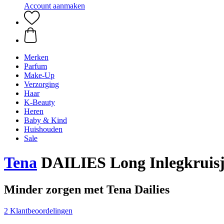
Account aanmaken
Merken
Parfum
Make-Up
Verzorging
Haar
K-Beauty
Heren
Baby & Kind
Huishouden
Sale
Tena
DAILIES Long Inlegkruisj
Minder zorgen met Tena Dailies
2 Klantbeoordelingen