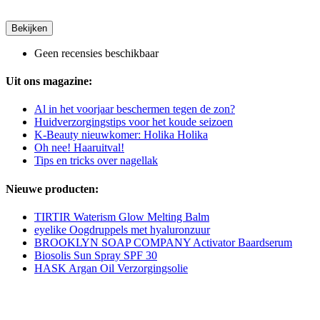
Bekijken
Geen recensies beschikbaar
Uit ons magazine:
Al in het voorjaar beschermen tegen de zon?
Huidverzorgingstips voor het koude seizoen
K-Beauty nieuwkomer: Holika Holika
Oh nee! Haaruitval!
Tips en tricks over nagellak
Nieuwe producten:
TIRTIR Waterism Glow Melting Balm
eyelike Oogdruppels met hyaluronzuur
BROOKLYN SOAP COMPANY Activator Baardserum
Biosolis Sun Spray SPF 30
HASK Argan Oil Verzorgingsolie