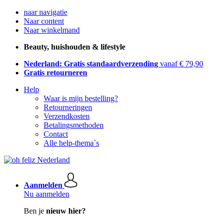
naar navigatie
Naar content
Naar winkelmand
Beauty, huishouden & lifestyle
Nederland: Gratis standaardverzending
vanaf € 79,90
Gratis retourneren
Help
Waar is mijn bestelling?
Retourneringen
Verzendkosten
Betalingsmethoden
Contact
Alle help-thema`s
Aanmelden
Nu aanmelden
Ben je
nieuw hier?