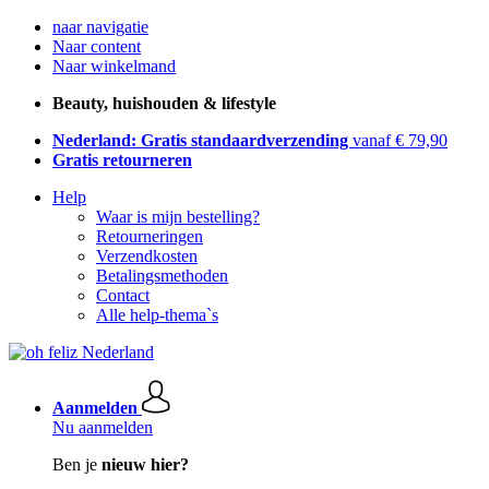
naar navigatie
Naar content
Naar winkelmand
Beauty, huishouden & lifestyle
Nederland: Gratis standaardverzending
vanaf € 79,90
Gratis retourneren
Help
Waar is mijn bestelling?
Retourneringen
Verzendkosten
Betalingsmethoden
Contact
Alle help-thema`s
Aanmelden
Nu aanmelden
Ben je
nieuw hier?