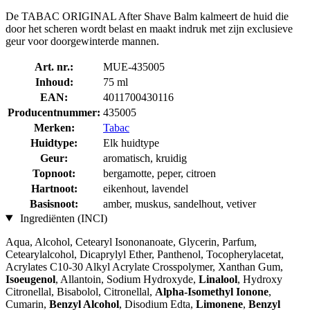
De TABAC ORIGINAL After Shave Balm kalmeert de huid die
door het scheren wordt belast en maakt indruk met zijn exclusieve
geur voor doorgewinterde mannen.
Art. nr.:
MUE-435005
Inhoud:
75 ml
EAN:
4011700430116
Producentnummer:
435005
Merken:
Tabac
Huidtype:
Elk huidtype
Geur:
aromatisch, kruidig
Topnoot:
bergamotte, peper, citroen
Hartnoot:
eikenhout, lavendel
Basisnoot:
amber, muskus, sandelhout, vetiver
Ingrediënten (INCI)
Aqua, Alcohol, Cetearyl Isononanoate, Glycerin, Parfum,
Cetearylalcohol, Dicaprylyl Ether, Panthenol, Tocopherylacetat,
Acrylates C10-30 Alkyl Acrylate Crosspolymer, Xanthan Gum,
Isoeugenol
, Allantoin, Sodium Hydroxyde,
Linalool
, Hydroxy
Citronellal, Bisabolol, Citronellal,
Alpha-Isomethyl Ionone
,
Cumarin,
Benzyl Alcohol
, Disodium Edta,
Limonene
,
Benzyl