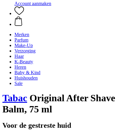
Account aanmaken
Merken
Parfum
Make-Up
Verzorging
Haar
K-Beauty
Heren
Baby & Kind
Huishouden
Sale
Tabac
Original After Shave
Balm, 75 ml
Voor de gestreste huid