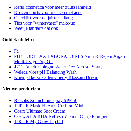
Refill-cosmetica voor meer duurzaamheid
Do's en don'ts voor mensen met acne
Checklist voor de juiste stijltang
Tips voor "wintervaste" make-up
Weet je tandarts dat ook?
Ontdek oh feliz:
Fa
PHYTORELAX LABORATOIRES Nutri & Repair Argan
Multi-Usage Dry Oil
4711 Eau de Cologne Water Deo Aerosol Spray
Weleda vlora pH Balancing Wash
Kneipp Badkristallen Cherry Blossom Dream
Nieuwe producten:
Biosolis Zonnebrandspray SPF 50
TIRTIR Mask Fit Aura Cushion Mini
Cosrx Ultimate Spot Cream
Cosrx AHA BHA Refresh Vitamin C Lip Plumper
TIRTIR My Glow Lip Oil