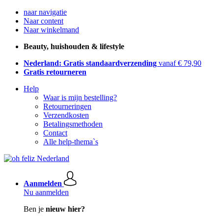
naar navigatie
Naar content
Naar winkelmand
Beauty, huishouden & lifestyle
Nederland: Gratis standaardverzending
vanaf € 79,90
Gratis retourneren
Help
Waar is mijn bestelling?
Retourneringen
Verzendkosten
Betalingsmethoden
Contact
Alle help-thema`s
Aanmelden
Nu aanmelden
Ben je
nieuw hier?