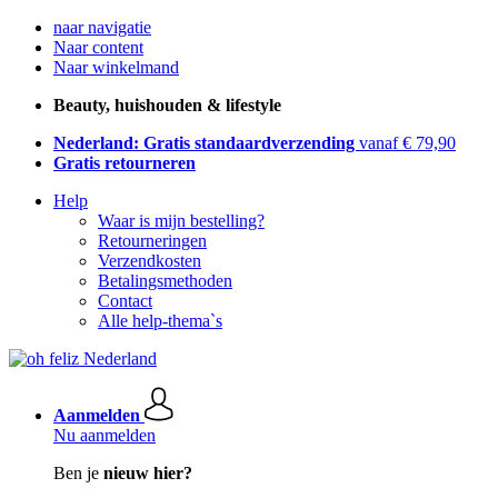
naar navigatie
Naar content
Naar winkelmand
Beauty, huishouden & lifestyle
Nederland: Gratis standaardverzending
vanaf € 79,90
Gratis retourneren
Help
Waar is mijn bestelling?
Retourneringen
Verzendkosten
Betalingsmethoden
Contact
Alle help-thema`s
Aanmelden
Nu aanmelden
Ben je
nieuw hier?