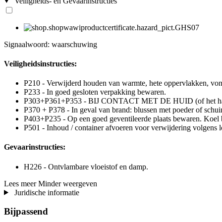
Veiligheids- en Gevaarinstructies
Signaalwoord: waarschuwing
Veiligheidsinstructies:
P210 - Verwijderd houden van warmte, hete oppervlakken, von
P233 - In goed gesloten verpakking bewaren.
P303+P361+P353 - BIJ CONTACT MET DE HUID (of het haar): v
P370 + P378 - In geval van brand: blussen met poeder of schu
P403+P235 - Op een goed geventileerde plaats bewaren. Koel
P501 - Inhoud / container afvoeren voor verwijdering volgens lo
Gevaarinstructies:
H226 - Ontvlambare vloeistof en damp.
Lees meer
Minder weergeven
Juridische informatie
Bijpassend