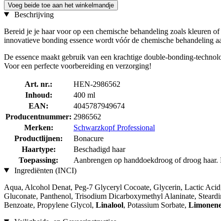
Voeg beide toe aan het winkelmandje
Beschrijving
Bereid je je haar voor op een chemische behandeling zoals kleuren of
innovatieve bonding essence wordt vóór de chemische behandeling aan
De essence maakt gebruik van een krachtige double-bonding-technolog
Voor een perfecte voorbereiding en verzorging!
Art. nr.:
HEN-2986562
Inhoud:
400 ml
EAN:
4045787949674
Producentnummer:
2986562
Merken:
Schwarzkopf Professional
Productlijnen:
Bonacure
Haartype:
Beschadigd haar
Toepassing:
Aanbrengen op handdoekdroog of droog haar. N
Ingrediënten (INCI)
Aqua, Alcohol Denat, Peg-7 Glyceryl Cocoate, Glycerin, Lactic Ac
Gluconate, Panthenol, Trisodium Dicarboxymethyl Alaninate, Stear
Benzoate, Propylene Glycol,
Linalool
, Potassium Sorbate,
Limonen