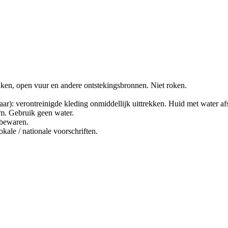
ken, open vuur en andere ontstekingsbronnen. Niet roken.
erontreinigde kleding onmiddellijk uittrekken. Huid met water afs
im. Gebruik geen water.
 bewaren.
kale / nationale voorschriften.