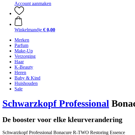
Account aanmaken
Winkelmandje
€ 0,00
Merken
Parfum
Make-Up
Verzorging
Haar
K-Beauty
Heren
Baby & Kind
Huishouden
Sale
Schwarzkopf Professional
Bonac
De booster voor elke kleurverandering
Schwarzkopf Professional Bonacure R-TWO Restoring Essence