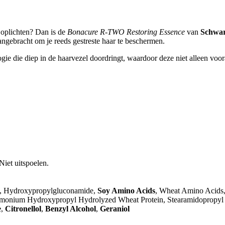
 oplichten? Dan is de
Bonacure R-TWO Restoring Essence
van
Schwar
gebracht om je reeds gestreste haar te beschermen.
ie die diep in de haarvezel doordringt, waardoor deze niet alleen vo
iet uitspoelen.
id, Hydroxypropylgluconamide,
Soy Amino Acids
, Wheat Amino Acids
dimonium Hydroxypropyl Hydrolyzed Wheat Protein, Stearamidopropyl
e
,
Citronellol
,
Benzyl Alcohol
,
Geraniol