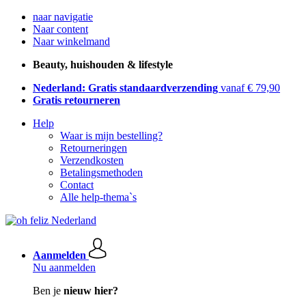
naar navigatie
Naar content
Naar winkelmand
Beauty, huishouden & lifestyle
Nederland: Gratis standaardverzending
vanaf € 79,90
Gratis retourneren
Help
Waar is mijn bestelling?
Retourneringen
Verzendkosten
Betalingsmethoden
Contact
Alle help-thema`s
Aanmelden
Nu aanmelden
Ben je
nieuw hier?