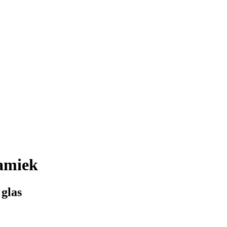
amiek
 glas