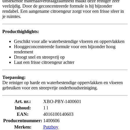
uitstekende materiaalverdraagzaamheid maakt deze reiniger zeer
veelzijdig. Door de geconcentreerde formule is hij bijzonder
rendabel. Een aangename citroengeur zorgt voor een frisse sfeer in
je ruimtes.
Producthighlights:
Geschikt voor alle waterbestendige vloeren en oppervlakken
Hooggeconcentreerde formule voor een bijzonder hoog
rendement
Droogt snel en streepvrij op
Laat een frisse citroengeur achter
Toepassing:
De reiniger op harde en waterbestendige oppervlakken en vloeren
gebruiken voor een streepvrije onderhoudsreiniging.
Art. nr.:
XBO-PBY-1400601
Inhoud:
1 l
EAN:
4016100140603
Producentnummer:
1400606
Merken:
Putzboy