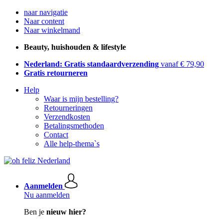
naar navigatie
Naar content
Naar winkelmand
Beauty, huishouden & lifestyle
Nederland: Gratis standaardverzending
vanaf € 79,90
Gratis retourneren
Help
Waar is mijn bestelling?
Retourneringen
Verzendkosten
Betalingsmethoden
Contact
Alle help-thema`s
Aanmelden
Nu aanmelden
Ben je
nieuw hier?