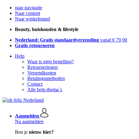
naar navigatie
Naar content
Naar winkelmand
Beauty, huishouden & lifestyle
Nederland: Gratis standaardverzending
vanaf € 79,90
Gratis retourneren
Help
Waar is mijn bestelling?
Retourneringen
Verzendkosten
Betalingsmethoden
Contact
Alle help-thema`s
Aanmelden
Nu aanmelden
Ben je
nieuw hier?