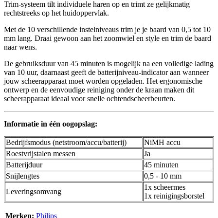
Trim-systeem tilt individuele haren op en trimt ze gelijkmatig
rechtstreeks op het huidoppervlak.
Met de 10 verschillende instelniveaus trim je je baard van 0,5 tot 10
mm lang. Draai gewoon aan het zoomwiel en style en trim de baard
naar wens.
De gebruiksduur van 45 minuten is mogelijk na een volledige lading
van 10 uur, daarnaast geeft de batterijniveau-indicator aan wanneer
jouw scheerapparaat moet worden opgeladen. Het ergonomische
ontwerp en de eenvoudige reiniging onder de kraan maken dit
scheerapparaat ideaal voor snelle ochtendscheerbeurten.
Informatie in één oogopslag:
Bedrijfsmodus (netstroom/accu/batterij)
NiMH accu
Roestvrijstalen messen
Ja
Batterijduur
45 minuten
Snijlengtes
0,5 - 10 mm
1x scheermes
Leveringsomvang
1x reinigingsborstel
Merken:
Philips