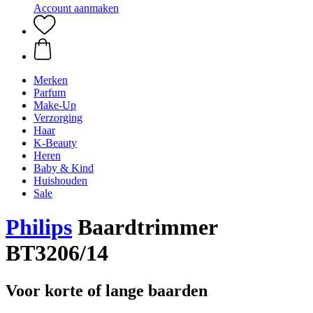
Account aanmaken
Merken
Parfum
Make-Up
Verzorging
Haar
K-Beauty
Heren
Baby & Kind
Huishouden
Sale
Philips
Baardtrimmer
BT3206/14
Voor korte of lange baarden