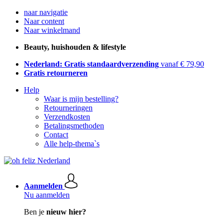
naar navigatie
Naar content
Naar winkelmand
Beauty, huishouden & lifestyle
Nederland: Gratis standaardverzending
vanaf € 79,90
Gratis retourneren
Help
Waar is mijn bestelling?
Retourneringen
Verzendkosten
Betalingsmethoden
Contact
Alle help-thema`s
Aanmelden
Nu aanmelden
Ben je
nieuw hier?