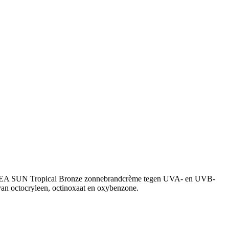
de NIVEA SUN Tropical Bronze zonnebrandcrème tegen UVA- en UVB-
j van octocryleen, octinoxaat en oxybenzone.