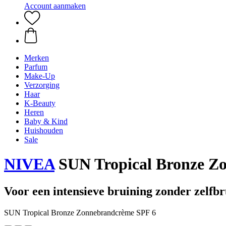
Account aanmaken
Merken
Parfum
Make-Up
Verzorging
Haar
K-Beauty
Heren
Baby & Kind
Huishouden
Sale
NIVEA
SUN Tropical Bronze Z
Voor een intensieve bruining zonder zelfb
SUN Tropical Bronze Zonnebrandcrème SPF 6