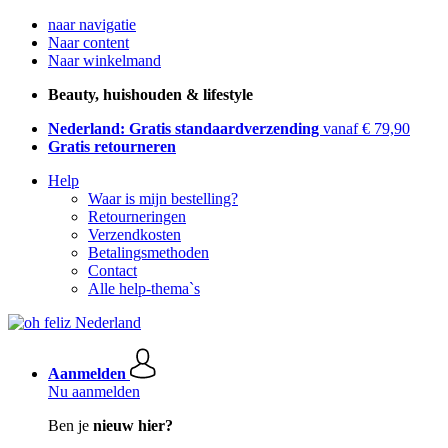
naar navigatie
Naar content
Naar winkelmand
Beauty, huishouden & lifestyle
Nederland: Gratis standaardverzending
vanaf € 79,90
Gratis retourneren
Help
Waar is mijn bestelling?
Retourneringen
Verzendkosten
Betalingsmethoden
Contact
Alle help-thema`s
Aanmelden
Nu aanmelden
Ben je
nieuw hier?