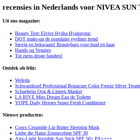
recensies in Nederlands voor NIVEA SUN
Uit ons magazine:
Beauty Test: Elvive Hydra Hyaluronic
DOT make-up de populaire eyeliner trend
Stevig en bekwaam! Beautybars voor huid en haar
Hands on Veggies
Tot ziens droge handen!
Ontdek oh feliz:
Weleda
Schwarzkopf Professional Bonacure Color Freeze Silver Treat
Schaebens Oog & Lippen Masker
LA RIVE Miss Dream Eau de Toilette
YOPE Daily Heroes Super Fresh Conditioner
Nieuwe producten:
Cosrx Ceramide Lip Butter Sleeping Mask
Liebe die Natur Zonnecrème SPF 30
Airy-Light Invisible Sun Stick SPF 50+ PA++++