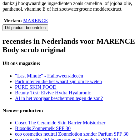
dankzij hoogwaardige ingrediënten zoals camelina- of jojoba-olie,
panthenol, vitamine E of het zoetwatergroene modderextract.
Merken:
MARENCE
Dit product beoordelen
recensies in Nederlands voor MARENCE
Body scrub original
Uit ons magazine:
"Last Minute" - Halloween-ideeën
Parfumfeiten die het waard zijn om te weten
PURE SKIN FOOD
Beauty Test: Elvive Hydra Hyaluronic
Al in het voorjaar beschermen tegen de zon?
Nieuwe producten:
Cosrx The Ceramide Skin Barrier Moisturizer
Biosolis Zonnemelk SPF 30
eco cosmetics neutral Zonnelotion zonder Parfum SPF 30
eco cosmetics lichte verzorging Zonnelotion SPF 30