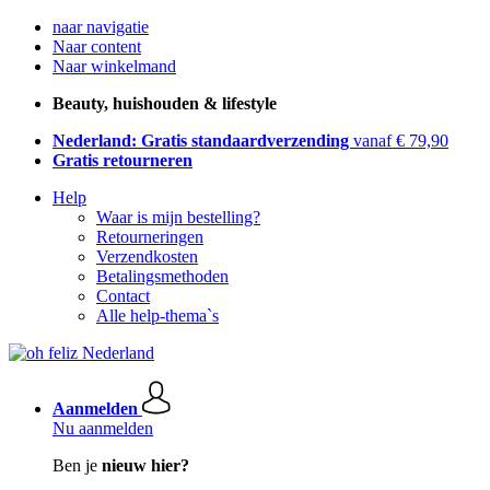
naar navigatie
Naar content
Naar winkelmand
Beauty, huishouden & lifestyle
Nederland: Gratis standaardverzending
vanaf € 79,90
Gratis retourneren
Help
Waar is mijn bestelling?
Retourneringen
Verzendkosten
Betalingsmethoden
Contact
Alle help-thema`s
Aanmelden
Nu aanmelden
Ben je
nieuw hier?