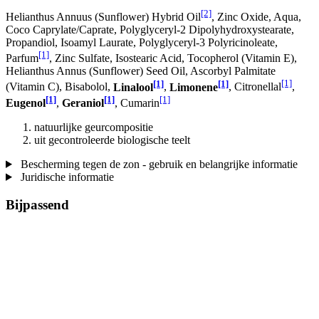
[2]
Helianthus Annuus (Sunflower) Hybrid Oil
, Zinc Oxide, Aqua,
Coco Caprylate/Caprate, Polyglyceryl-2 Dipolyhydroxystearate,
Propandiol, Isoamyl Laurate, Polyglyceryl-3 Polyricinoleate,
[1]
Parfum
, Zinc Sulfate, Isostearic Acid, Tocopherol (Vitamin E),
Helianthus Annus (Sunflower) Seed Oil, Ascorbyl Palmitate
[1]
[1]
[1]
(Vitamin C), Bisabolol,
Linalool
,
Limonene
, Citronellal
,
[1]
[1]
[1]
Eugenol
,
Geraniol
, Cumarin
natuurlijke geurcompositie
uit gecontroleerde biologische teelt
Bescherming tegen de zon - gebruik en belangrijke informatie
Juridische informatie
Bijpassend