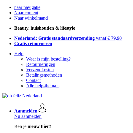
naar navigatie
Naar content
Naar winkelmand
Beauty, huishouden & lifestyle
Nederland: Gratis standaardverzending
vanaf € 79,90
Gratis retourneren
Help
Waar is mijn bestelling?
Retourneringen
Verzendkosten
Betalingsmethoden
Contact
Alle help-thema`s
Aanmelden
Nu aanmelden
Ben je
nieuw hier?