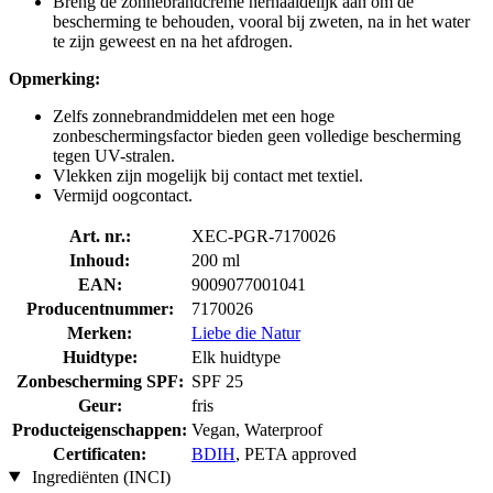
Breng de zonnebrandcrème herhaaldelijk aan om de
bescherming te behouden, vooral bij zweten, na in het water
te zijn geweest en na het afdrogen.
Opmerking:
Zelfs zonnebrandmiddelen met een hoge
zonbeschermingsfactor bieden geen volledige bescherming
tegen UV-stralen.
Vlekken zijn mogelijk bij contact met textiel.
Vermijd oogcontact.
Art. nr.:
XEC-PGR-7170026
Inhoud:
200 ml
EAN:
9009077001041
Producentnummer:
7170026
Merken:
Liebe die Natur
Huidtype:
Elk huidtype
Zonbescherming SPF:
SPF 25
Geur:
fris
Producteigenschappen:
Vegan, Waterproof
Certificaten:
BDIH
, PETA approved
Ingrediënten (INCI)