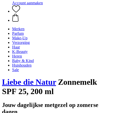
Account aanmaken
Merken
Parfum
Make-Up
Verzorging
Haar
K-Beauty
Heren
Baby & Kind
Huishouden
Sale
Liebe die Natur
Zonnemelk
SPF 25, 200 ml
Jouw dagelijkse metgezel op zomerse
dagen