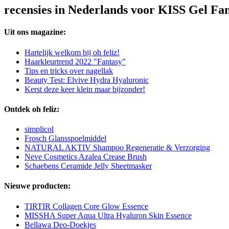
recensies in Nederlands voor KISS Gel Fan
Uit ons magazine:
Hartelijk welkom bij oh feliz!
Haarkleurtrend 2022 "Fantasy"
Tips en tricks over nagellak
Beauty Test: Elvive Hydra Hyaluronic
Kerst deze keer klein maar bijzonder!
Ontdek oh feliz:
simplicol
Frosch Glansspoelmiddel
NATURAL AKTIV Shampoo Regeneratie & Verzorging
Neve Cosmetics Azalea Crease Brush
Schaebens Ceramide Jelly Sheetmasker
Nieuwe producten:
TIRTIR Collagen Core Glow Essence
MISSHA Super Aqua Ultra Hyaluron Skin Essence
Bellawa Deo-Doekjes