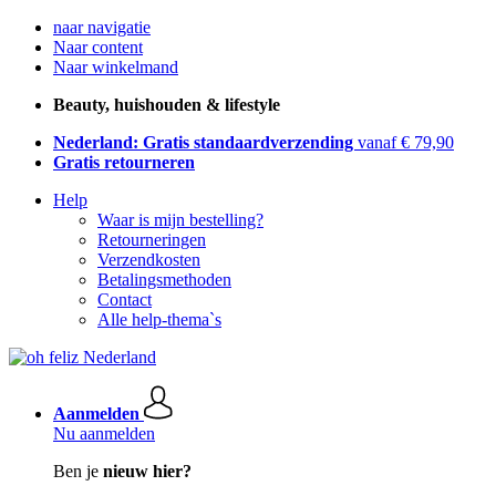
naar navigatie
Naar content
Naar winkelmand
Beauty, huishouden & lifestyle
Nederland: Gratis standaardverzending
vanaf € 79,90
Gratis retourneren
Help
Waar is mijn bestelling?
Retourneringen
Verzendkosten
Betalingsmethoden
Contact
Alle help-thema`s
Aanmelden
Nu aanmelden
Ben je
nieuw hier?