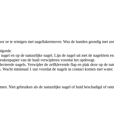
door ze te reinigen met nagellakremover. Was de handen grondig met ze
olgorde.
e nagel en op de natuurlijke nagel. Lijn de nagel uit met de nagelriem
 keukenpapier van de huid verwijderen voordat het opdroogt.
electeerde nagels. Verwijder de zelfklevende flap en plak deze op de na
n. Wacht minimaal 1 uur voordat de nagels in contact komen met water.
en. Niet gebruiken als de natuurlijke nagel of huid beschadigd of onts