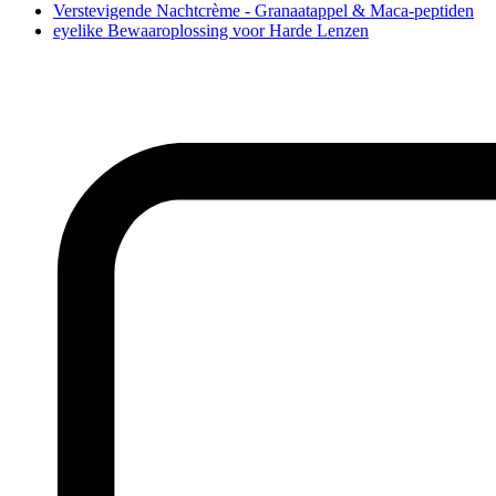
Verstevigende Nachtcrème - Granaatappel & Maca-peptiden
eyelike Bewaaroplossing voor Harde Lenzen