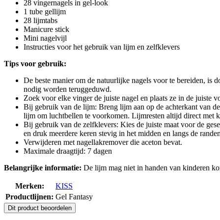
28 vingernagels in gel-look
1 tube gellijm
28 lijmtabs
Manicure stick
Mini nagelvijl
Instructies voor het gebruik van lijm en zelfklevers
Tips voor gebruik:
De beste manier om de natuurlijke nagels voor te bereiden, is 
nodig worden teruggeduwd.
Zoek voor elke vinger de juiste nagel en plaats ze in de juiste v
Bij gebruik van de lijm: Breng lijm aan op de achterkant van d
lijm om luchtbellen te voorkomen. Lijmresten altijd direct met
Bij gebruik van de zelfklevers: Kies de juiste maat voor de ges
en druk meerdere keren stevig in het midden en langs de rande
Verwijderen met nagellakremover die aceton bevat.
Maximale draagtijd: 7 dagen
Belangrijke informatie:
De lijm mag niet in handen van kinderen kom
Merken:
KISS
Productlijnen:
Gel Fantasy
Dit product beoordelen