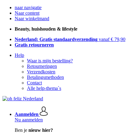
naar navigatie
Naar content
Naar winkelmand
Beauty, huishouden & lifestyle
Nederland: Gratis standaardverzending
vanaf € 79,90
Gratis retourneren
Help
Waar is mijn bestelling?
Retourneringen
Verzendkosten
Betalingsmethoden
Contact
Alle help-thema`s
Aanmelden
Nu aanmelden
Ben je
nieuw hier?