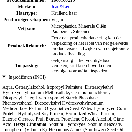
Producentnummer:
2800100215
Merken:
Jean&Len
Haartype:
Krullend haar
Producteigenschappen:
Vegan
Microplastics, Minerale Oliën,
Vrij van:
Parabenen, Siliconen
Door een productherlancering kan de
verpakking of het label van het geleverde
Product-Relaunch:
product visueel afwijken van de getoonde
productafbeelding.
Gelijkmatig in het vochtige haar
Toepassing:
verdelen, kort laten inwerken en
vervolgens grondig uitspoelen.
Ingrediënten (INCI)
Aqua, Cetearylalcohol, Isopropyl Palmitate, Distearoylethyl
Hydroxyethylmonium Methosulfate, Cetrimoniumchlorid,
Dicaprylyl Ether, Hydroxypropyl Starch Phosphate,
Phenoxyethanol, Dicocoylethyl Hydroxyethylmonium
Methosulfate, Parfum, Oryza Sativa Seed Water, Hydrolyzed Corn
Protein, Hydrolyzed Soy Protein, Hydrolized Wheat Protein,
Euterpe Oleracea Fruit Extract, Propylene Glycol, Alcohol, Citric
Acid,
Hexyl Cinnamal
, Sodium Hydroxyde, Sodium Benzoate,
Tocopherol (Vitamin E), Helianthus Annus (Sunflower) Seed Oil