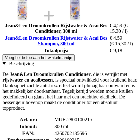
Jean&Len Droomkrullen Rijstwater & Acai Bes
€ 4,59
(€
Conditioner, 300 ml
15,30 / l)
Jean&Len Droomkrullen Rijstwater & Acai Bes
€ 4,59
Shampoo, 300 ml
(€ 15,30 / l)
Totaalprijs:
€ 9,18
Voeg beide toe aan het winkelmandje
Beschrijving
De
Jean&Len Droomkrullen Conditioner
, die is verrijkt met
rijstwater en acaibessen
, is speciaal ontwikkeld voor krullend haar.
Dankzij het zachte anti-frizz effect wordt pluizig haar ontward en is
het makkelijker doorkambaar. Tegelijkertijd worden mooie krullen
gedefinieerd en glanst het haar met een prachtige gladheid. De
bessengeur bovenop maakt de conditioner tot een absoluut
topproduct.
Art. nr.:
MUE-2800100215
Inhoud:
300 ml
EAN:
4260702185696