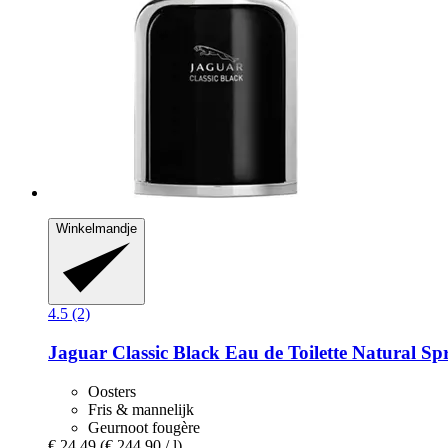
Winkelmandje
4.5 (2)
Jaguar
Classic Black Eau de Toilette Natural Sp
Oosters
Fris & mannelijk
Geurnoot fougère
€ 24,49
(€ 244,90 / l)