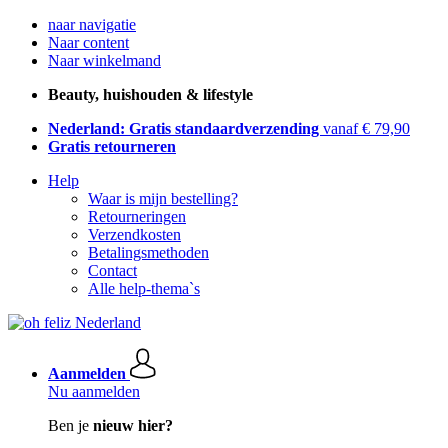
naar navigatie
Naar content
Naar winkelmand
Beauty, huishouden & lifestyle
Nederland: Gratis standaardverzending
vanaf € 79,90
Gratis retourneren
Help
Waar is mijn bestelling?
Retourneringen
Verzendkosten
Betalingsmethoden
Contact
Alle help-thema`s
Aanmelden
Nu aanmelden
Ben je
nieuw hier?