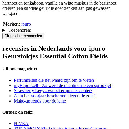
hartnoot en tonkaboon, vanille en witte muskus in de basisnoot
creëren een subtiele geur die doet denken aan pas gewassen
wasgoed.
Merken:
ipuro
Toebehoren:
Dit product beoordelen
recensies in Nederlands voor ipuro
Geurstokjes Essential Cotton Fields
Uit ons magazine:
Parfumfeiten die het waard zijn om te weten
myRapunzel! - Zo werd de nachtmerrie een sprookje!
Strawberry Legs - wat zit er precies achter?
Al in het voorjaar beschermen tegen de zon?
Make-uptrends voor de lente
Ontdek oh feliz:
NIVEA
TONYMOLY Floria Nutra Energy Foam Cleanser