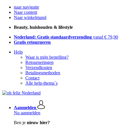
naar navigatie
Naar content
Naar winkelmand
Beauty, huishouden & lifestyle
Nederland: Gratis standaardverzending
vanaf € 79,90
Gratis retourneren
Help
Waar is mijn bestelling?
Retourneringen
Verzendkosten
Betalingsmethoden
Contact
Alle help-thema`s
Aanmelden
Nu aanmelden
Ben je
nieuw hier?