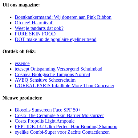
Uit ons magazine:
Borstkankermaand: Wij doneren aan Pink Ribbon
Oh nee! Haaruitval!
Weet je tandarts dat ook?
PURE SKIN FOOD
DOT make-up de populaire eyeliner trend
Ontdek oh feliz:
essence
tetesept Ontspanning Verzorgend Schuimbad
Cosmea Biologische Tampons Normal
AVEO Sensitive Scheerschuim
L'ORÉAL PARIS Infaillible More Than Concealer
Nieuwe producten:
Biosolis Sunscreen Face SPF 50+
Cosrx The Ceramide Skin Barrier Moisturizer
Cosrx Propolis Light Ampoule
PEPTIDE-132 Ultra Perfect Hair Bonding Shampoo
eyelike Combi-Super voor Zachte Contactlenzen