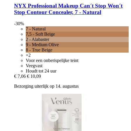
NYX Professional Makeup
Can´t Stop Won´t
Stop Contour Concealer, 7 -​ Natural
-30%
7 - Natural
7,5 - Soft Beige
2 - Alabaster
9 - Medium Olive
8 - True Beige
+2
Voor een onberispelijke teint
Veegvast
Houdt tot 24 uur
€ 7,06
€ 10,09
Bezorging uiterlijk op 14. augustus