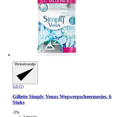
Winkelmandje
5.0 (1)
Gillette
Simply Venus Wegwerpscheermesjes, 6
Stuks
-5%
2 mesjes