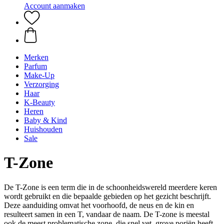
Account aanmaken
Merken
Parfum
Make-Up
Verzorging
Haar
K-Beauty
Heren
Baby & Kind
Huishouden
Sale
T-Zone
De T-Zone is een term die in de schoonheidswereld meerdere keren
wordt gebruikt en die bepaalde gebieden op het gezicht beschrijft.
Deze aanduiding omvat het voorhoofd, de neus en de kin en
resulteert samen in een T, vandaar de naam. De T-zone is meestal
ook de meest problematische zone, die snel vet, grove poriën heeft