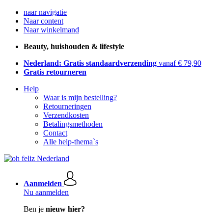
naar navigatie
Naar content
Naar winkelmand
Beauty, huishouden & lifestyle
Nederland: Gratis standaardverzending
vanaf € 79,90
Gratis retourneren
Help
Waar is mijn bestelling?
Retourneringen
Verzendkosten
Betalingsmethoden
Contact
Alle help-thema`s
Aanmelden
Nu aanmelden
Ben je
nieuw hier?