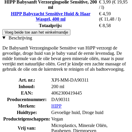
HIPP Babysanft Verzorgingsolie Sensitive, 200
€ 3,99
(€ 19,95
ml
/ l)
HIPP Babyzacht Sensitive Huid & Haar
€ 4,59
Wasgel, 400 ml
(€ 11,48 / l)
Totaalprijs:
€ 8,58
Voeg beide toe aan het winkelmandje
Beschrijving
De Babysanft Verzorgingsolie Sensitive van HiPP verzorgt de
gevoelige, droge huid van je baby vanaf de eerste levensdag. De
milde formule van de olie bevat geen minerale oliën, maar is puur
verrijkt met natuurlijke oliën. Geef je kindje een zachte massage of
gebruik de olie om de luierstreek te reinigen of als badtoevoeging.
Art. nr.:
XPI-MM-DA90311
Inhoud:
200 ml
EAN:
4062300419445
Producentnummer:
DA90311
Merken:
HIPP
Huidtype:
Gevoelige huid, Droge huid
Producteigenschappen:
Vegan
Microplastics, Minerale Oliën,
Vrij van:
Parabenen, Dierproeven