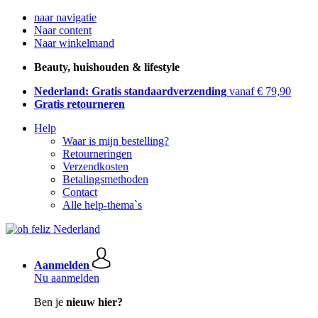
naar navigatie
Naar content
Naar winkelmand
Beauty, huishouden & lifestyle
Nederland: Gratis standaardverzending
vanaf € 79,90
Gratis retourneren
Help
Waar is mijn bestelling?
Retourneringen
Verzendkosten
Betalingsmethoden
Contact
Alle help-thema`s
Aanmelden
Nu aanmelden
Ben je
nieuw hier?