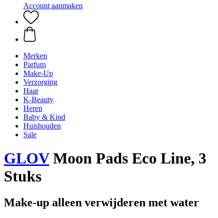
Account aanmaken
Merken
Parfum
Make-Up
Verzorging
Haar
K-Beauty
Heren
Baby & Kind
Huishouden
Sale
GLOV
Moon Pads Eco Line, 3
Stuks
Make-up alleen verwijderen met water