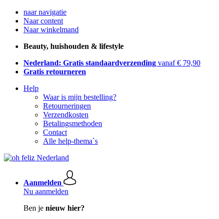
naar navigatie
Naar content
Naar winkelmand
Beauty, huishouden & lifestyle
Nederland: Gratis standaardverzending
vanaf € 79,90
Gratis retourneren
Help
Waar is mijn bestelling?
Retourneringen
Verzendkosten
Betalingsmethoden
Contact
Alle help-thema`s
Aanmelden
Nu aanmelden
Ben je
nieuw hier?