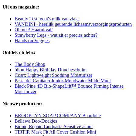
Uit ons magazine:
Beauty Test: goat's milk van ziaja
VANDINI - heerlijk geurende lichaamsverzorgingsproducten
Oh nee! Haaruitval!
Strawberry Legs - wat zit er precies achter?
Hands on Veggies
Ontdek oh feliz:
The Body Shop
bilou Happy Birthday Doucheschuim
Cosrx Lightweight Soothing Moisturizer
Pasta del Capitano Junior-Mondwater Milde Munt
Black Pine 4D Bio-ShapeLift™ Bounce Firming Intense
Moisturizer
Nieuwe producten:
BROOKLYN SOAP COMPANY Baardolie
Bellawa Deo-Doekjes
Bioniq Repair-Tandpasta Sensitive acuut
TIRTIR Mask Fit All Cover Cushion Mini