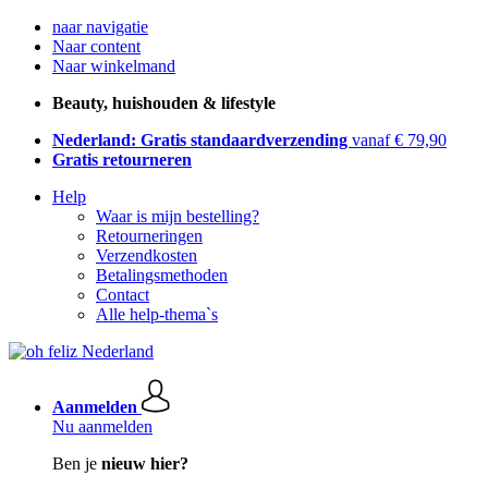
naar navigatie
Naar content
Naar winkelmand
Beauty, huishouden & lifestyle
Nederland: Gratis standaardverzending
vanaf € 79,90
Gratis retourneren
Help
Waar is mijn bestelling?
Retourneringen
Verzendkosten
Betalingsmethoden
Contact
Alle help-thema`s
Aanmelden
Nu aanmelden
Ben je
nieuw hier?