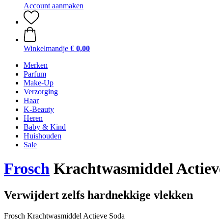
Account aanmaken
Winkelmandje
€ 0,00
Merken
Parfum
Make-Up
Verzorging
Haar
K-Beauty
Heren
Baby & Kind
Huishouden
Sale
Frosch
Krachtwasmiddel Actieve
Verwijdert zelfs hardnekkige vlekken
Frosch Krachtwasmiddel Actieve Soda