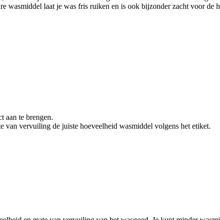
re wasmiddel laat je was fris ruiken en is ook bijzonder zacht voor de h
t aan te brengen.
 van vervuiling de juiste hoeveelheid wasmiddel volgens het etiket.
elheid en mate van vervuiling van het wasgoed. Je kunt minder wasmid