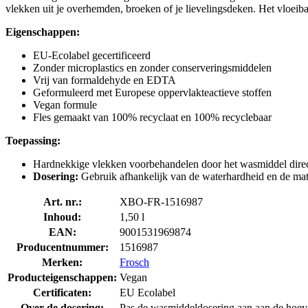
vlekken uit je overhemden, broeken of je lievelingsdeken. Het vloeiba
Eigenschappen:
EU-Ecolabel gecertificeerd
Zonder microplastics en zonder conserveringsmiddelen
Vrij van formaldehyde en EDTA
Geformuleerd met Europese oppervlakteactieve stoffen
Vegan formule
Fles gemaakt van 100% recyclaat en 100% recyclebaar
Toepassing:
Hardnekkige vlekken voorbehandelen door het wasmiddel direc
Dosering:
Gebruik afhankelijk van de waterhardheid en de mate
Art. nr.:
XBO-FR-1516987
Inhoud:
1,50 l
EAN:
9001531969874
Producentnummer:
1516987
Merken:
Frosch
Producteigenschappen:
Vegan
Certificaten:
EU Ecolabel
Over de dosering:
Pas de wasmiddeldosering aan aan de hoeve