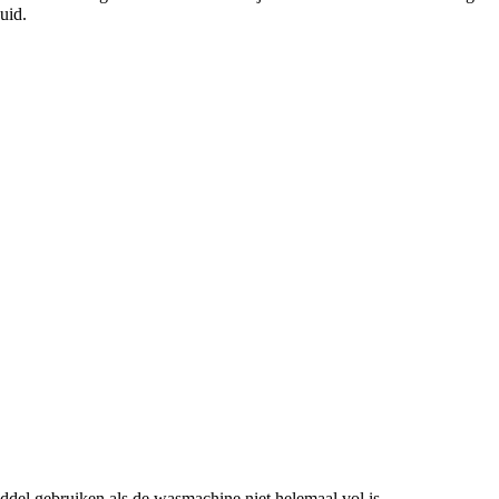
uid.
del gebruiken als de wasmachine niet helemaal vol is.