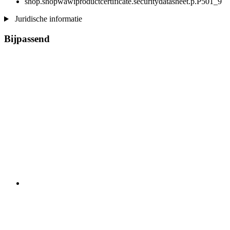
shop.shopwawiproductcertificate.securitydatasheet.p.P501_9
Juridische informatie
Bijpassend