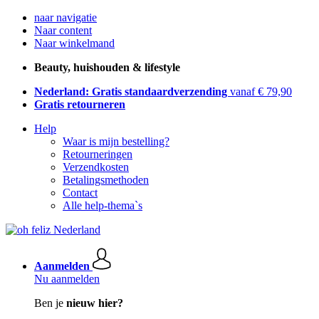
naar navigatie
Naar content
Naar winkelmand
Beauty, huishouden & lifestyle
Nederland: Gratis standaardverzending
vanaf € 79,90
Gratis retourneren
Help
Waar is mijn bestelling?
Retourneringen
Verzendkosten
Betalingsmethoden
Contact
Alle help-thema`s
Aanmelden
Nu aanmelden
Ben je
nieuw hier?