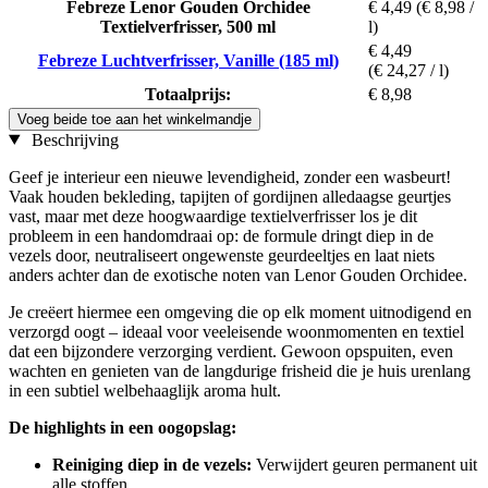
Febreze Lenor Gouden Orchidee
€ 4,49
(€ 8,98 /
Textielverfrisser, 500 ml
l)
€ 4,49
Febreze Luchtverfrisser, Vanille (185 ml)
(€ 24,27 / l)
Totaalprijs:
€ 8,98
Voeg beide toe aan het winkelmandje
Beschrijving
Geef je interieur een nieuwe levendigheid, zonder een wasbeurt!
Vaak houden bekleding, tapijten of gordijnen alledaagse geurtjes
vast, maar met deze hoogwaardige textielverfrisser los je dit
probleem in een handomdraai op: de formule dringt diep in de
vezels door, neutraliseert ongewenste geurdeeltjes en laat niets
anders achter dan de exotische noten van Lenor Gouden Orchidee.
Je creëert hiermee een omgeving die op elk moment uitnodigend en
verzorgd oogt – ideaal voor veeleisende woonmomenten en textiel
dat een bijzondere verzorging verdient. Gewoon opspuiten, even
wachten en genieten van de langdurige frisheid die je huis urenlang
in een subtiel welbehaaglijk aroma hult.
De highlights in een oogopslag:
Reiniging diep in de vezels:
Verwijdert geuren permanent uit
alle stoffen.