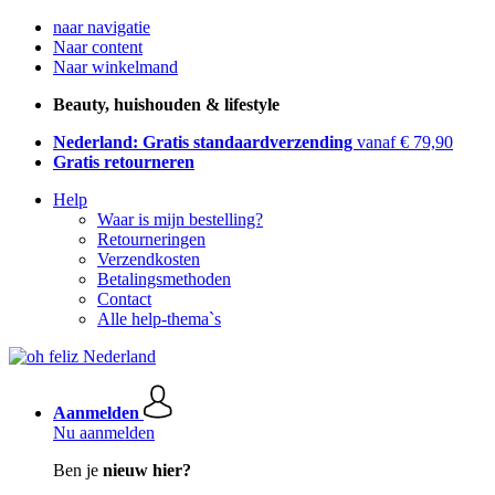
naar navigatie
Naar content
Naar winkelmand
Beauty, huishouden & lifestyle
Nederland: Gratis standaardverzending
vanaf € 79,90
Gratis retourneren
Help
Waar is mijn bestelling?
Retourneringen
Verzendkosten
Betalingsmethoden
Contact
Alle help-thema`s
Aanmelden
Nu aanmelden
Ben je
nieuw hier?