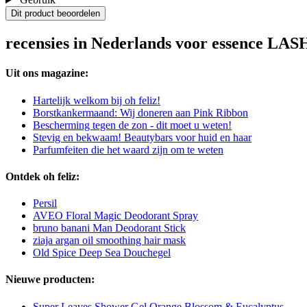
Dit product beoordelen
recensies in Nederlands voor essence LASH
Uit ons magazine:
Hartelijk welkom bij oh feliz!
Borstkankermaand: Wij doneren aan Pink Ribbon
Bescherming tegen de zon - dit moet u weten!
Stevig en bekwaam! Beautybars voor huid en haar
Parfumfeiten die het waard zijn om te weten
Ontdek oh feliz:
Persil
AVEO Floral Magic Deodorant Spray
bruno banani Man Deodorant Stick
ziaja argan oil smoothing hair mask
Old Spice Deep Sea Douchegel
Nieuwe producten:
Super Leaves Shower Gel Orange Blossom & Eucalyptus