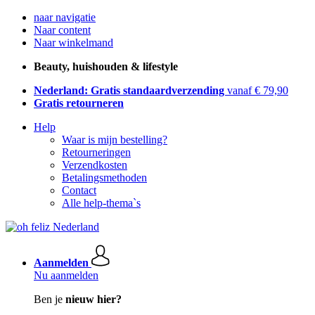
naar navigatie
Naar content
Naar winkelmand
Beauty, huishouden & lifestyle
Nederland: Gratis standaardverzending
vanaf € 79,90
Gratis retourneren
Help
Waar is mijn bestelling?
Retourneringen
Verzendkosten
Betalingsmethoden
Contact
Alle help-thema`s
Aanmelden
Nu aanmelden
Ben je
nieuw hier?