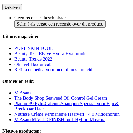
Bekijken
Geen recensies beschikbaar
Schrijf als eerste een recensie over dit product.
Uit ons magazine:
PURE SKIN FOOD
Beauty Test: Elvive Hydra Hyaluronic
Beauty Trends 2022
Oh nee! Haaruitval!
Refill-cosmetica voor meer duurzaamheid
Ontdek oh feliz:
M.Asam
The Body Shop Seaweed Oil-Control Gel Cream
Plantur 39 Fyto-Cafeïne-Shampoo Speciaal voor Fijn &
Breekbaar Haar
Nutrisse Crème Permanente Haarverf - 4.0 Middenbruin
M.Asam MAGIC FINISH 5in1 Hybrid Mascara
Nieuwe producten: