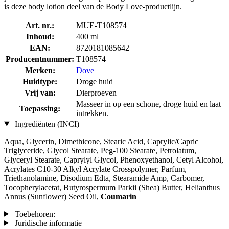
is deze body lotion deel van de Body Love-productlijn.
Art. nr.:
MUE-T108574
Inhoud:
400 ml
EAN:
8720181085642
Producentnummer:
T108574
Merken:
Dove
Huidtype:
Droge huid
Vrij van:
Dierproeven
Masseer in op een schone, droge huid en laat
Toepassing:
intrekken.
Ingrediënten (INCI)
Aqua, Glycerin, Dimethicone, Stearic Acid, Caprylic/Capric
Triglyceride, Glycol Stearate, Peg-100 Stearate, Petrolatum,
Glyceryl Stearate, Caprylyl Glycol, Phenoxyethanol, Cetyl Alcohol,
Acrylates C10-30 Alkyl Acrylate Crosspolymer, Parfum,
Triethanolamine, Disodium Edta, Stearamide Amp, Carbomer,
Tocopherylacetat, Butyrospermum Parkii (Shea) Butter, Helianthus
Annus (Sunflower) Seed Oil,
Coumarin
Toebehoren:
Juridische informatie