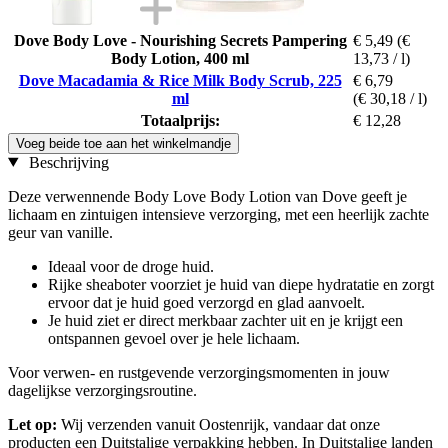
Dove Body Love - Nourishing Secrets Pampering
€ 5,49
(€
Body Lotion, 400 ml
13,73 / l)
Dove Macadamia & Rice Milk Body Scrub, 225
€ 6,79
ml
(€ 30,18 / l)
Totaalprijs:
€ 12,28
Voeg beide toe aan het winkelmandje
Beschrijving
Deze verwennende Body Love Body Lotion van Dove geeft je
lichaam en zintuigen intensieve verzorging, met een heerlijk zachte
geur van vanille.
Ideaal voor de droge huid.
Rijke sheaboter voorziet je huid van diepe hydratatie en zorgt
ervoor dat je huid goed verzorgd en glad aanvoelt.
Je huid ziet er direct merkbaar zachter uit en je krijgt een
ontspannen gevoel over je hele lichaam.
Voor verwen- en rustgevende verzorgingsmomenten in jouw
dagelijkse verzorgingsroutine.
Let op:
Wij verzenden vanuit Oostenrijk, vandaar dat onze
producten een Duitstalige verpakking hebben. In Duitstalige landen