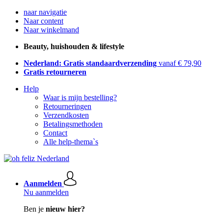
naar navigatie
Naar content
Naar winkelmand
Beauty, huishouden & lifestyle
Nederland: Gratis standaardverzending
vanaf € 79,90
Gratis retourneren
Help
Waar is mijn bestelling?
Retourneringen
Verzendkosten
Betalingsmethoden
Contact
Alle help-thema`s
Aanmelden
Nu aanmelden
Ben je
nieuw hier?