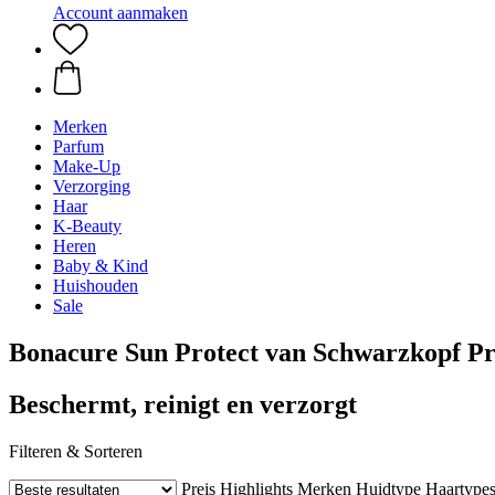
Account aanmaken
Merken
Parfum
Make-Up
Verzorging
Haar
K-Beauty
Heren
Baby & Kind
Huishouden
Sale
Bonacure Sun Protect van Schwarzkopf Pr
Beschermt, reinigt en verzorgt
Filteren & Sorteren
Preis
Highlights
Merken
Huidtype
Haartype