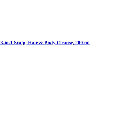
-​in-​1 Scalp, Hair & Body Cleanse, 200 ml