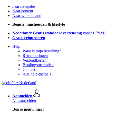
naar navigatie
Naar content
Naar winkelmand
Beauty, huishouden & lifestyle
Nederland: Gratis standaardverzending
vanaf € 79,90
Gratis retourneren
Help
Waar is mijn bestelling?
Retourneringen
Verzendkosten
Betalingsmethoden
Contact
Alle help-thema`s
Aanmelden
Nu aanmelden
Ben je
nieuw hier?