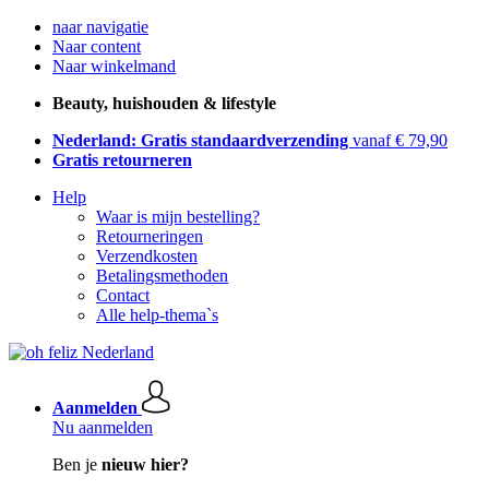
naar navigatie
Naar content
Naar winkelmand
Beauty, huishouden & lifestyle
Nederland: Gratis standaardverzending
vanaf € 79,90
Gratis retourneren
Help
Waar is mijn bestelling?
Retourneringen
Verzendkosten
Betalingsmethoden
Contact
Alle help-thema`s
Aanmelden
Nu aanmelden
Ben je
nieuw hier?