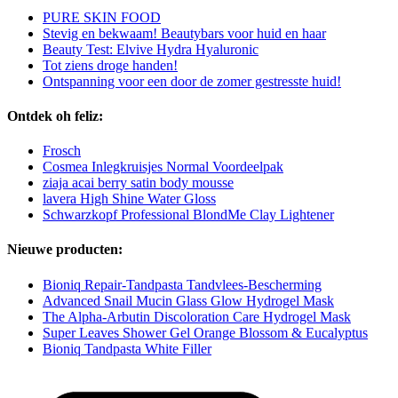
PURE SKIN FOOD
Stevig en bekwaam! Beautybars voor huid en haar
Beauty Test: Elvive Hydra Hyaluronic
Tot ziens droge handen!
Ontspanning voor een door de zomer gestresste huid!
Ontdek oh feliz:
Frosch
Cosmea Inlegkruisjes Normal Voordeelpak
ziaja acai berry satin body mousse
lavera High Shine Water Gloss
Schwarzkopf Professional BlondMe Clay Lightener
Nieuwe producten:
Bioniq Repair-Tandpasta Tandvlees-Bescherming
Advanced Snail Mucin Glass Glow Hydrogel Mask
The Alpha-Arbutin Discoloration Care Hydrogel Mask
Super Leaves Shower Gel Orange Blossom & Eucalyptus
Bioniq Tandpasta White Filler