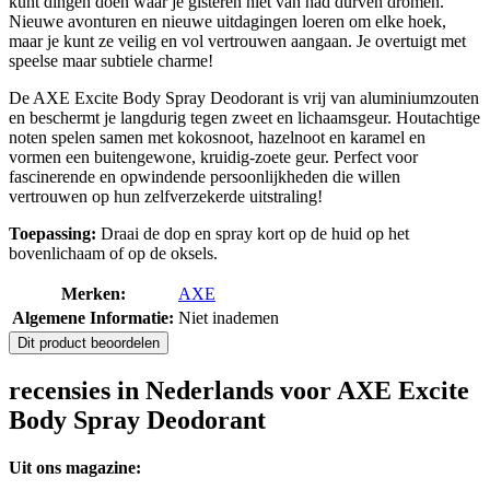
kunt dingen doen waar je gisteren niet van had durven dromen.
Nieuwe avonturen en nieuwe uitdagingen loeren om elke hoek,
maar je kunt ze veilig en vol vertrouwen aangaan. Je overtuigt met
speelse maar subtiele charme!
De AXE Excite Body Spray Deodorant is vrij van aluminiumzouten
en beschermt je langdurig tegen zweet en lichaamsgeur. Houtachtige
noten spelen samen met kokosnoot, hazelnoot en karamel en
vormen een buitengewone, kruidig-zoete geur. Perfect voor
fascinerende en opwindende persoonlijkheden die willen
vertrouwen op hun zelfverzekerde uitstraling!
Toepassing:
Draai de dop en spray kort op de huid op het
bovenlichaam of op de oksels.
Merken:
AXE
Algemene Informatie:
Niet inademen
Dit product beoordelen
recensies in Nederlands voor AXE Excite
Body Spray Deodorant
Uit ons magazine: