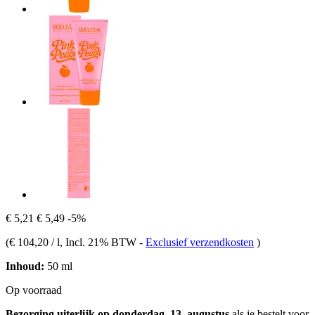
€ 5,21
€ 5,49
-5%
(
€ 104,20 / l
, Incl. 21% BTW
-
Exclusief verzendkosten
)
Inhoud:
50 ml
Op voorraad
Bezorging uiterlijk op donderdag, 13. augustus
als je bestelt voor