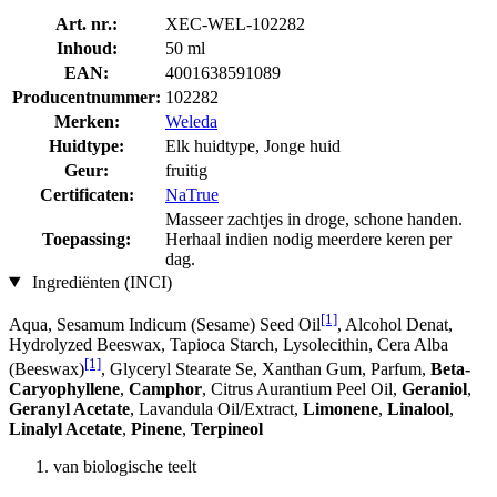
Art. nr.:
XEC-WEL-102282
Inhoud:
50 ml
EAN:
4001638591089
Producentnummer:
102282
Merken:
Weleda
Huidtype:
Elk huidtype, Jonge huid
Geur:
fruitig
Certificaten:
NaTrue
Masseer zachtjes in droge, schone handen.
Toepassing:
Herhaal indien nodig meerdere keren per
dag.
Ingrediënten (INCI)
[1]
Aqua, Sesamum Indicum (Sesame) Seed Oil
, Alcohol Denat,
Hydrolyzed Beeswax, Tapioca Starch, Lysolecithin, Cera Alba
[1]
(Beeswax)
, Glyceryl Stearate Se, Xanthan Gum, Parfum,
Beta-
Caryophyllene
,
Camphor
, Citrus Aurantium Peel Oil,
Geraniol
,
Geranyl Acetate
, Lavandula Oil/Extract,
Limonene
,
Linalool
,
Linalyl Acetate
,
Pinene
,
Terpineol
van biologische teelt