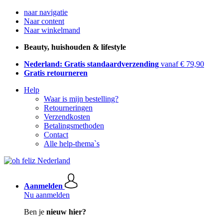
naar navigatie
Naar content
Naar winkelmand
Beauty, huishouden & lifestyle
Nederland: Gratis standaardverzending
vanaf € 79,90
Gratis retourneren
Help
Waar is mijn bestelling?
Retourneringen
Verzendkosten
Betalingsmethoden
Contact
Alle help-thema`s
Aanmelden
Nu aanmelden
Ben je
nieuw hier?