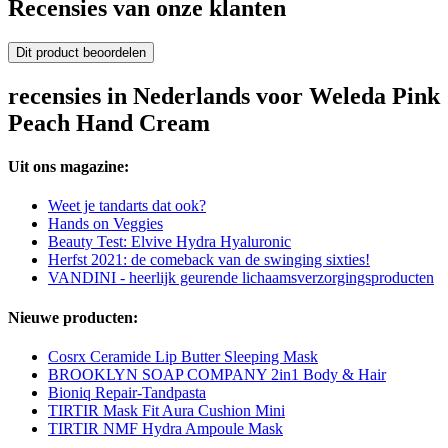
Recensies van onze klanten
Dit product beoordelen
recensies in Nederlands voor Weleda Pink
Peach Hand Cream
Uit ons magazine:
Weet je tandarts dat ook?
Hands on Veggies
Beauty Test: Elvive Hydra Hyaluronic
Herfst 2021: de comeback van de swinging sixties!
VANDINI - heerlijk geurende lichaamsverzorgingsproducten
Nieuwe producten:
Cosrx Ceramide Lip Butter Sleeping Mask
BROOKLYN SOAP COMPANY 2in1 Body & Hair
Bioniq Repair-Tandpasta
TIRTIR Mask Fit Aura Cushion Mini
TIRTIR NMF Hydra Ampoule Mask