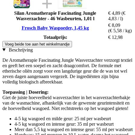
Silan Aromatherapie Fascinating Jungle
€ 4,89
(€
Wasverzachter - 46 Wasbeurten, 1,01 l
4,83 / l)
€ 8,09
Frosch Baby Waspoeder, 1,45 kg
(€ 5,58 / kg)
Totaalprijs:
€ 12,98
Voeg beide toe aan het winkelmandje
Beschrijving
De Aromatherapie Fascinating Jungle Wasverzachter verzorgt textiel
en geeft het een soepel en zacht draagcomfort. De formule met
etherische oliën zorgt voor een langdurige geur die de was tot wel
zeven dagen aangenaam vergezelt. De ingrediënten zijn bijna
volledig biologisch afbreekbaar.
Toepassing | Dosering:
Giet de juiste hoeveelheid wasverzachter in het wasverzachterbakje
van de wasmachine, afhankelijk van de gewenste geurintensiteit en
de hoeveelheid wasgoed. Niet rechtstreeks op het wasgoed gieten!
4-5 kg wasgoed en milde geur: 25 ml per wasbeurt
4-5 kg wasgoed en intense geur: 35 ml per wasbeurt
Meer dan 5,5 kg wasgoed en intense geur: 55 ml per wasbeurt
Handwas: 15 ml mengen in 10 L water, daarna het wasgoed