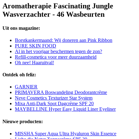
Aromatherapie Fascinating Jungle
Wasverzachter - 46 Wasbeurten
Uit ons magazine:
Borstkankermaand: Wij doneren aan Pink Ribbon
PURE SKIN FOOD
Al in het voorjaar beschermen tegen de zon?
Refill-cosmetica voor meer duurzaamheid
Oh nee! Haaruitval!
Ontdek oh feliz:
GARNIER
PRIMAVERA Boswandeling Deodorantcrème
Neve Cosmetics Texturizer Star System
Mixa Anti-Dark Spot Dagcrème SPF 20
MAYBELLINE Hyper Easy Liquid Liner Eyeliner
Nieuwe producten:
MISSHA Super Aqua Ultra Hyaluron Skin Essence