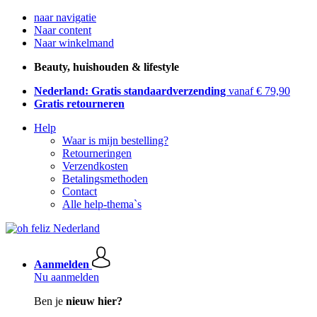
naar navigatie
Naar content
Naar winkelmand
Beauty, huishouden & lifestyle
Nederland: Gratis standaardverzending
vanaf € 79,90
Gratis retourneren
Help
Waar is mijn bestelling?
Retourneringen
Verzendkosten
Betalingsmethoden
Contact
Alle help-thema`s
Aanmelden
Nu aanmelden
Ben je
nieuw hier?