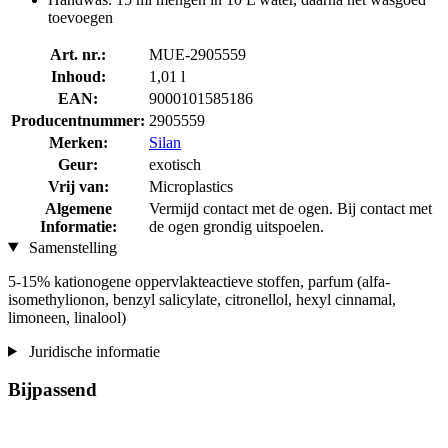
toevoegen
Art. nr.:
MUE-2905559
Inhoud:
1,01 l
EAN:
9000101585186
Producentnummer:
2905559
Merken:
Silan
Geur:
exotisch
Vrij van:
Microplastics
Algemene
Vermijd contact met de ogen. Bij contact met
Informatie:
de ogen grondig uitspoelen.
Samenstelling
5-15% kationogene oppervlakteactieve stoffen, parfum (alfa-
isomethylionon, benzyl salicylate, citronellol, hexyl cinnamal,
limoneen, linalool)
Juridische informatie
Bijpassend