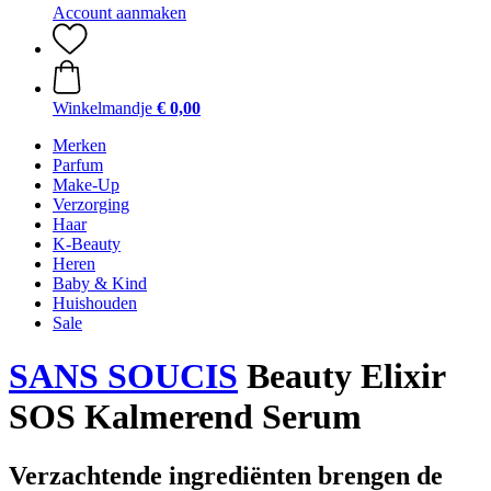
Account aanmaken
Winkelmandje
€ 0,00
Merken
Parfum
Make-Up
Verzorging
Haar
K-Beauty
Heren
Baby & Kind
Huishouden
Sale
SANS SOUCIS
Beauty Elixir
SOS Kalmerend Serum
Verzachtende ingrediënten brengen de