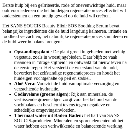
Eerste hulp bij een geïrriteerde, rode of onevenwichtige huid, maar
ook voor iedereen die het huideigen regeneratieproces effectief wil
ondersteunen en een prettig gevoel op de huid wil creëren.
Het SANS SOUCIS Beauty Elixir SOS Soothing Serum bevat
belangrijke ingrediënten die de huid langdurig kalmeren, irritatie en
roodheid verzachten, het natuurlijke regeneratieproces stimuleren en
de huid weer in balans brengen:
Opstandingsplant
: De plant groeit in gebieden met weinig
vegetatie, zoals in woestijngebieden. Daar blijft ze vaak
maanden in "droge stijfheid" en ontwaakt tot nieuw leven na
de eerste regen. Het versterkt de weerstand van de huid,
bevordert het zelfstandige regeneratieproces en houdt het
huideigen vochtgehalte op peil en stabiel.
Aloë Vera:
Voorziet de huid van optimale verzorging en
verzachtende hydratatie.
Codiavelane (groene algen):
Rijk aan mineralen, de
verfrissende groene algen zorgt voor het behoud van de
vochtbalans en beschermt tevens tegen negatieve en
schadelijke omgevingsinvloeden.
Thermaal water uit Baden-Baden:
het hart van SANS
SOUCIS-producten. Mineralen en sporenelementen uit het
water hebben een verkwikkende en balancerende werking.