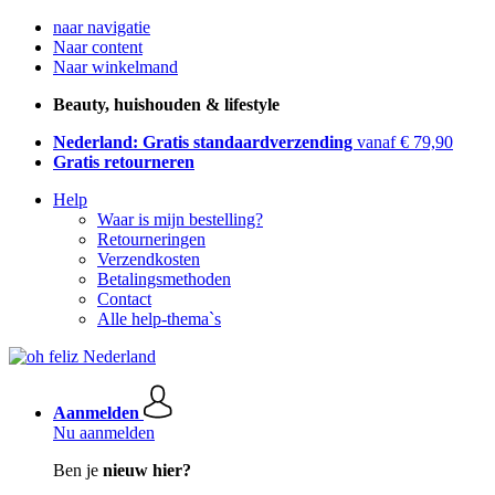
naar navigatie
Naar content
Naar winkelmand
Beauty, huishouden & lifestyle
Nederland: Gratis standaardverzending
vanaf € 79,90
Gratis retourneren
Help
Waar is mijn bestelling?
Retourneringen
Verzendkosten
Betalingsmethoden
Contact
Alle help-thema`s
Aanmelden
Nu aanmelden
Ben je
nieuw hier?