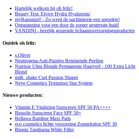
Hartelijk welkom bij oh feliz!
Beauty Test: Elvive Hydra Hyaluronic
myRapunzel! - Zo werd de nachtmerrie een sprookje!
Ontspanning voor een door de zomer gestresste huid!
VANDINI - heerlijk geurende lichaamsverzorgingsproducten
Ontdek oh feliz:
s.Oliver
Neutrogena Anti-Puistjes Reinigende Peeling
Nutrisse Ultra Blonde Permanente Haarverf - 100 Extra Licht
Blond
milk_shake Curl Passion Shaper
Neve Cosmetics Texturizer Star System
Nieuwe producten:
Vitamin E Vitalizing Sunscreen SPF 50 PA++++
Biosolis Sunscreen Face SPF 50+
Bellawa Bamboe Maxi Pads
eco cosmetics lichte verzorging Zonnelotion SPF 30
Bioniq Tandpasta White Filler