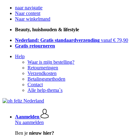
naar navigatie
Naar content
Naar winkelmand
Beauty, huishouden & lifestyle
Nederland: Gratis standaardverzending
vanaf € 79,90
Gratis retourneren
Help
Waar is mijn bestelling?
Retourneringen
Verzendkosten
Betalingsmethoden
Contact
Alle help-thema`s
Aanmelden
Nu aanmelden
Ben je
nieuw hier?