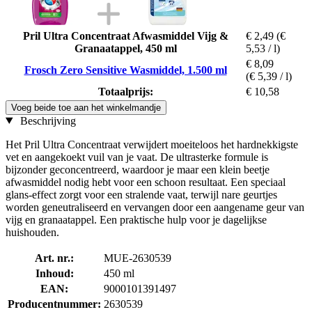
Pril Ultra Concentraat Afwasmiddel Vijg &
€ 2,49
(€
Granaatappel, 450 ml
5,53 / l)
€ 8,09
Frosch Zero Sensitive Wasmiddel, 1.500 ml
(€ 5,39 / l)
Totaalprijs:
€ 10,58
Voeg beide toe aan het winkelmandje
Beschrijving
Het Pril Ultra Concentraat verwijdert moeiteloos het hardnekkigste
vet en aangekoekt vuil van je vaat. De ultrasterke formule is
bijzonder geconcentreerd, waardoor je maar een klein beetje
afwasmiddel nodig hebt voor een schoon resultaat. Een speciaal
glans-effect zorgt voor een stralende vaat, terwijl nare geurtjes
worden geneutraliseerd en vervangen door een aangename geur van
vijg en granaatappel. Een praktische hulp voor je dagelijkse
huishouden.
Art. nr.:
MUE-2630539
Inhoud:
450 ml
EAN:
9000101391497
Producentnummer:
2630539