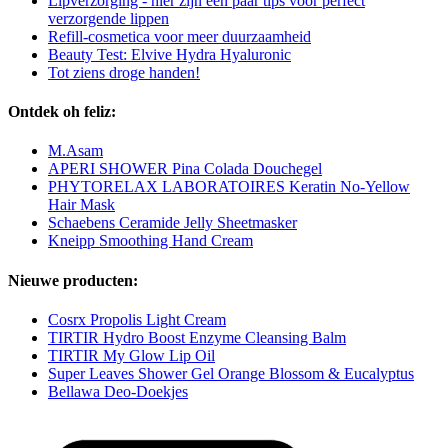
Lipverzorging - hier zijn een paar tips voor perfect
verzorgende lippen
Refill-cosmetica voor meer duurzaamheid
Beauty Test: Elvive Hydra Hyaluronic
Tot ziens droge handen!
Ontdek oh feliz:
M.Asam
APERI SHOWER Pina Colada Douchegel
PHYTORELAX LABORATOIRES Keratin No-Yellow
Hair Mask
Schaebens Ceramide Jelly Sheetmasker
Kneipp Smoothing Hand Cream
Nieuwe producten:
Cosrx Propolis Light Cream
TIRTIR Hydro Boost Enzyme Cleansing Balm
TIRTIR My Glow Lip Oil
Super Leaves Shower Gel Orange Blossom & Eucalyptus
Bellawa Deo-Doekjes