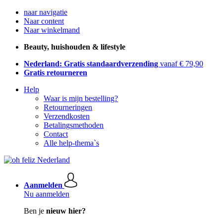
naar navigatie
Naar content
Naar winkelmand
Beauty, huishouden & lifestyle
Nederland: Gratis standaardverzending
vanaf € 79,90
Gratis retourneren
Help
Waar is mijn bestelling?
Retourneringen
Verzendkosten
Betalingsmethoden
Contact
Alle help-thema`s
Aanmelden
Nu aanmelden
Ben je
nieuw hier?