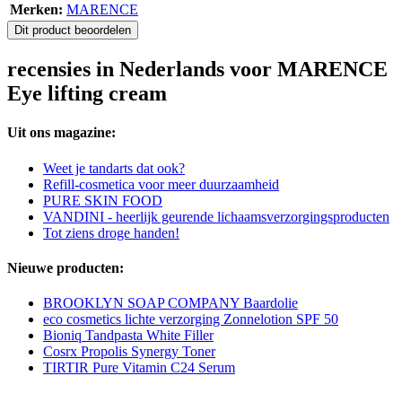
Merken:
MARENCE
Dit product beoordelen
recensies in Nederlands voor MARENCE
Eye lifting cream
Uit ons magazine:
Weet je tandarts dat ook?
Refill-cosmetica voor meer duurzaamheid
PURE SKIN FOOD
VANDINI - heerlijk geurende lichaamsverzorgingsproducten
Tot ziens droge handen!
Nieuwe producten:
BROOKLYN SOAP COMPANY Baardolie
eco cosmetics lichte verzorging Zonnelotion SPF 50
Bioniq Tandpasta White Filler
Cosrx Propolis Synergy Toner
TIRTIR Pure Vitamin C24 Serum