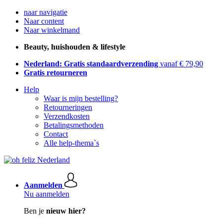
naar navigatie
Naar content
Naar winkelmand
Beauty, huishouden & lifestyle
Nederland: Gratis standaardverzending
vanaf € 79,90
Gratis retourneren
Help
Waar is mijn bestelling?
Retourneringen
Verzendkosten
Betalingsmethoden
Contact
Alle help-thema`s
Aanmelden
Nu aanmelden
Ben je
nieuw hier?