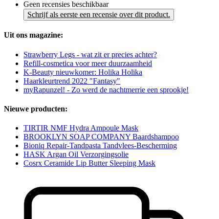
Geen recensies beschikbaar
Schrijf als eerste een recensie over dit product.
Uit ons magazine:
Strawberry Legs - wat zit er precies achter?
Refill-cosmetica voor meer duurzaamheid
K-Beauty nieuwkomer: Holika Holika
Haarkleurtrend 2022 "Fantasy"
myRapunzel! - Zo werd de nachtmerrie een sprookje!
Nieuwe producten:
TIRTIR NMF Hydra Ampoule Mask
BROOKLYN SOAP COMPANY Baardshampoo
Bioniq Repair-Tandpasta Tandvlees-Bescherming
HASK Argan Oil Verzorgingsolie
Cosrx Ceramide Lip Butter Sleeping Mask