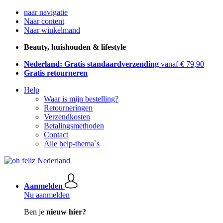
naar navigatie
Naar content
Naar winkelmand
Beauty, huishouden & lifestyle
Nederland: Gratis standaardverzending
vanaf € 79,90
Gratis retourneren
Help
Waar is mijn bestelling?
Retourneringen
Verzendkosten
Betalingsmethoden
Contact
Alle help-thema`s
Aanmelden
Nu aanmelden
Ben je
nieuw hier?