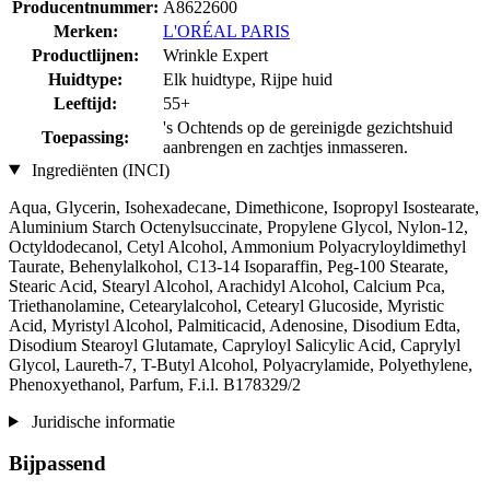
Producentnummer:
A8622600
Merken:
L'ORÉAL PARIS
Productlijnen:
Wrinkle Expert
Huidtype:
Elk huidtype, Rijpe huid
Leeftijd:
55+
's Ochtends op de gereinigde gezichtshuid
Toepassing:
aanbrengen en zachtjes inmasseren.
Ingrediënten (INCI)
Aqua, Glycerin, Isohexadecane, Dimethicone, Isopropyl Isostearate,
Aluminium Starch Octenylsuccinate, Propylene Glycol, Nylon-12,
Octyldodecanol, Cetyl Alcohol, Ammonium Polyacryloyldimethyl
Taurate, Behenylalkohol, C13-14 Isoparaffin, Peg-100 Stearate,
Stearic Acid, Stearyl Alcohol, Arachidyl Alcohol, Calcium Pca,
Triethanolamine, Cetearylalcohol, Cetearyl Glucoside, Myristic
Acid, Myristyl Alcohol, Palmiticacid, Adenosine, Disodium Edta,
Disodium Stearoyl Glutamate, Capryloyl Salicylic Acid, Caprylyl
Glycol, Laureth-7, T-Butyl Alcohol, Polyacrylamide, Polyethylene,
Phenoxyethanol, Parfum, F.i.l. B178329/2
Juridische informatie
Bijpassend