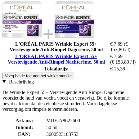
L'ORÉAL PARIS Wrinkle Expert 55+
€ 7,69
(€
Verstevigende Anti-Rimpel Dagcrème, 50 ml
153,80 / l)
L'ORÉAL PARIS Wrinkle Expert 55+
€ 7,69
Verstevigende Anti-Rimpel Nachtcrème, 50 ml
(€ 153,80 / l)
Totaalprijs:
€ 15,38
Voeg beide toe aan het winkelmandje
Beschrijving
De Wrinkle Expert 55+ Verstevigende Anti-Rimpel Dagcrème
voorziet de huid van vocht, voedt en verstevigt. De rijke formule
bevat calcium dat de celcohesie stimuleert. Voor dagelijkse
verzorging om rimpels te verminderen.
Art. nr.:
MUE-A8622600
Inhoud:
50 ml
EAN:
3600523183753