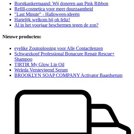
Borstkankermaand: Wij doneren aan Pink Ribbon
Refill-cosmetica voor meer duurzaamheid
"Last Minute" - Halloween-ideeën
Hartelijk welkom bij oh feliz!
Al in het voorjaar beschermen tegen de zon?
Nieuwe producten:
eyelike Zoutoplossing voor Alle Contactlenzen
Schwarzkopf Professional Bonacure Repair Rescue+
Shampoo
TIRTIR My Glow Lip Oil
Weleda Verstevigend Serum
BROOKLYN SOAP COMPANY Activator Baardserum