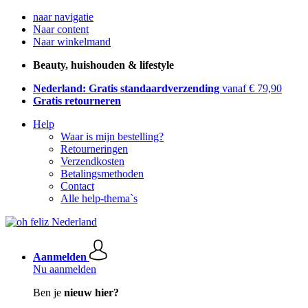
naar navigatie
Naar content
Naar winkelmand
Beauty, huishouden & lifestyle
Nederland: Gratis standaardverzending
vanaf € 79,90
Gratis retourneren
Help
Waar is mijn bestelling?
Retourneringen
Verzendkosten
Betalingsmethoden
Contact
Alle help-thema`s
Aanmelden
Nu aanmelden
Ben je
nieuw hier?