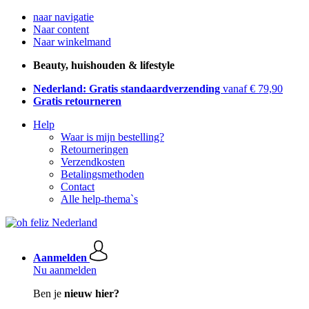
naar navigatie
Naar content
Naar winkelmand
Beauty, huishouden & lifestyle
Nederland: Gratis standaardverzending
vanaf € 79,90
Gratis retourneren
Help
Waar is mijn bestelling?
Retourneringen
Verzendkosten
Betalingsmethoden
Contact
Alle help-thema`s
Aanmelden
Nu aanmelden
Ben je
nieuw hier?