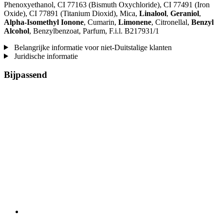
Phenoxyethanol, CI 77163 (Bismuth Oxychloride), CI 77491 (Iron
Oxide), CI 77891 (Titanium Dioxid), Mica,
Linalool
,
Geraniol
,
Alpha-Isomethyl Ionone
, Cumarin,
Limonene
, Citronellal,
Benzyl
Alcohol
, Benzylbenzoat, Parfum, F.i.l. B217931/1
Belangrijke informatie voor niet-Duitstalige klanten
Juridische informatie
Bijpassend