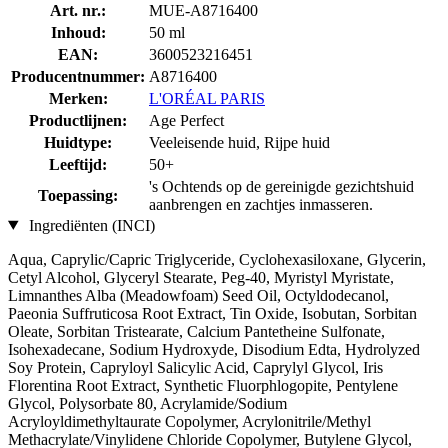
Art. nr.:
MUE-A8716400
Inhoud:
50 ml
EAN:
3600523216451
Producentnummer:
A8716400
Merken:
L'ORÉAL PARIS
Productlijnen:
Age Perfect
Huidtype:
Veeleisende huid, Rijpe huid
Leeftijd:
50+
's Ochtends op de gereinigde gezichtshuid
Toepassing:
aanbrengen en zachtjes inmasseren.
Ingrediënten (INCI)
Aqua, Caprylic/Capric Triglyceride, Cyclohexasiloxane, Glycerin,
Cetyl Alcohol, Glyceryl Stearate, Peg-40, Myristyl Myristate,
Limnanthes Alba (Meadowfoam) Seed Oil, Octyldodecanol,
Paeonia Suffruticosa Root Extract, Tin Oxide, Isobutan, Sorbitan
Oleate, Sorbitan Tristearate, Calcium Pantetheine Sulfonate,
Isohexadecane, Sodium Hydroxyde, Disodium Edta, Hydrolyzed
Soy Protein, Capryloyl Salicylic Acid, Caprylyl Glycol, Iris
Florentina Root Extract, Synthetic Fluorphlogopite, Pentylene
Glycol, Polysorbate 80, Acrylamide/Sodium
Acryloyldimethyltaurate Copolymer, Acrylonitrile/Methyl
Methacrylate/Vinylidene Chloride Copolymer, Butylene Glycol,