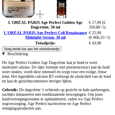
L'ORÉAL PARIS Age Perfect Golden Age
€ 17,99
(€
Dagcrème, 50 ml
359,80 / l)
L'ORÉAL PARIS Age Perfect Cell Renaissance
€ 25,99
Midnight Serum, 30 ml
(€ 866,33 / l)
Totaalprijs:
€ 43,98
Voeg beide toe aan het winkelmandje
Beschrijving
De Age Perfect Golden Age Dagcrème laat je huid er weer
stralender uitzien. De rijke formule met pioenenextract laat de huid
weer stralen, voedt deze intensief en zorgt voor een rozige, frisse
teint. Het ingrediënt calcium B5 verhoogt de elasticiteit van de huid
en laat de gezichtscontouren steviger lijken.
Gebruik:
De dagcrème 's ochtends op gezicht en hals aanbrengen,
zachtjes inmasseren met ronddraaiende bewegingen. Om jouw
huidverzorgingsroutine te optimaliseren, raden we Age Perfect
oogverzorging, Age Perfect nachtcrème en Age Perfect
reinigingsproducten aan.