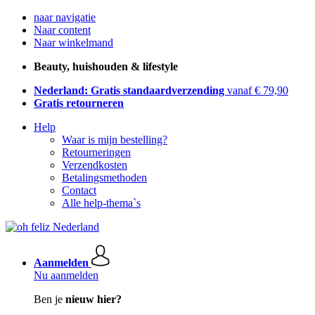
naar navigatie
Naar content
Naar winkelmand
Beauty, huishouden & lifestyle
Nederland: Gratis standaardverzending
vanaf € 79,90
Gratis retourneren
Help
Waar is mijn bestelling?
Retourneringen
Verzendkosten
Betalingsmethoden
Contact
Alle help-thema`s
Aanmelden
Nu aanmelden
Ben je
nieuw hier?