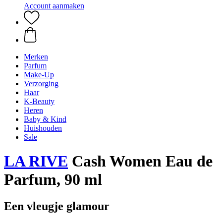
Account aanmaken
Merken
Parfum
Make-Up
Verzorging
Haar
K-Beauty
Heren
Baby & Kind
Huishouden
Sale
LA RIVE
Cash Women Eau de
Parfum, 90 ml
Een vleugje glamour