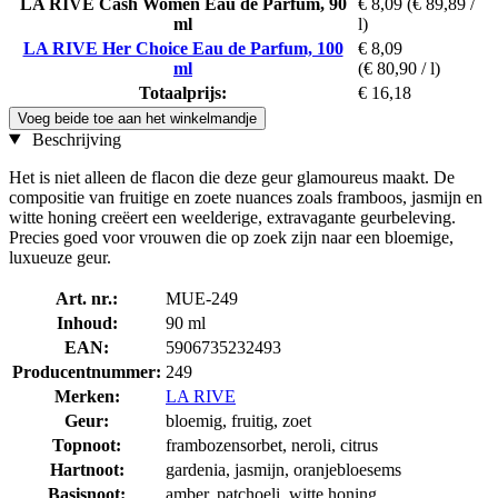
LA RIVE Cash Women Eau de Parfum, 90
€ 8,09
(€ 89,89 /
ml
l)
LA RIVE Her Choice Eau de Parfum, 100
€ 8,09
ml
(€ 80,90 / l)
Totaalprijs:
€ 16,18
Voeg beide toe aan het winkelmandje
Beschrijving
Het is niet alleen de flacon die deze geur glamoureus maakt. De
compositie van fruitige en zoete nuances zoals framboos, jasmijn en
witte honing creëert een weelderige, extravagante geurbeleving.
Precies goed voor vrouwen die op zoek zijn naar een bloemige,
luxueuze geur.
Art. nr.:
MUE-249
Inhoud:
90 ml
EAN:
5906735232493
Producentnummer:
249
Merken:
LA RIVE
Geur:
bloemig, fruitig, zoet
Topnoot:
frambozensorbet, neroli, citrus
Hartnoot:
gardenia, jasmijn, oranjebloesems
Basisnoot:
amber, patchoeli, witte honing