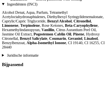
Ingrediënten (INCI)
Alcohol Denat, Aqua, Parfum, Tetramethyl
Acetyloctahydronaphtalenes, Diethylhexyl Syringylidenemalonate,
Caprylic/Capric Triglyceride,
Benzyl Alcohol
,
Citronellol
,
Limonene
,
Terpinolene
, Rose Ketones,
Beta-Caryophyllene
,
Hexamethylindanopyran,
Vanillin
, Citrus Aurantium Peel Oil,
Jasmine Oil Extract,
Pogostemon Cablin Oil
,
Pinene
, Hydroxy
Citronellal,
Benzyl Salicylate
,
Coumarin
,
Geraniol
,
Linalool
,
Benzylbenzoat,
Alpha-Isomethyl Ionone
, CI 19140, CI 16255, CI
28440
Juridische informatie
Bijpassend