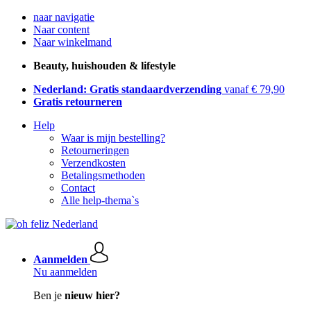
naar navigatie
Naar content
Naar winkelmand
Beauty, huishouden & lifestyle
Nederland: Gratis standaardverzending
vanaf € 79,90
Gratis retourneren
Help
Waar is mijn bestelling?
Retourneringen
Verzendkosten
Betalingsmethoden
Contact
Alle help-thema`s
Aanmelden
Nu aanmelden
Ben je
nieuw hier?