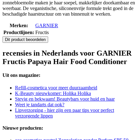
zonnebloemolie maken je haar soepel, makkelijker doorkambaar en
weerbaar. De veganistische, siliconenvrije formule trekt goed in de
beschadigde haarstructuur om van binnenuit te werken.
Merken:
GARNIER
Productlijnen:
Fructis
Dit product beoordelen
recensies in Nederlands voor GARNIER
Fructis Papaya Hair Food Conditioner
Uit ons magazine:
Refill-cosmetica voor meer duurzaamheid
K-Beauty nieuwkomer: Holika Holika
Stevig en bekwaam! Beautybars voor huid en haar
Weet je tandarts dat ook?
Lipverzorging - hier zijn een paar tips voor perfect
verzorgende lippen
Nieuwe producten: