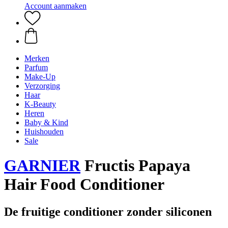
Account aanmaken
Merken
Parfum
Make-Up
Verzorging
Haar
K-Beauty
Heren
Baby & Kind
Huishouden
Sale
GARNIER
Fructis Papaya
Hair Food Conditioner
De fruitige conditioner zonder siliconen