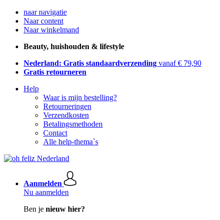
naar navigatie
Naar content
Naar winkelmand
Beauty, huishouden & lifestyle
Nederland: Gratis standaardverzending
vanaf € 79,90
Gratis retourneren
Help
Waar is mijn bestelling?
Retourneringen
Verzendkosten
Betalingsmethoden
Contact
Alle help-thema`s
Aanmelden
Nu aanmelden
Ben je
nieuw hier?