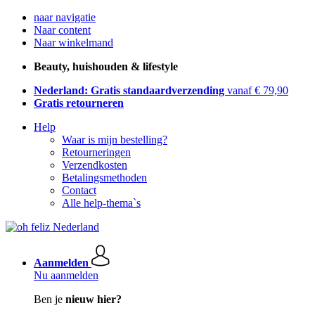
naar navigatie
Naar content
Naar winkelmand
Beauty, huishouden & lifestyle
Nederland: Gratis standaardverzending
vanaf € 79,90
Gratis retourneren
Help
Waar is mijn bestelling?
Retourneringen
Verzendkosten
Betalingsmethoden
Contact
Alle help-thema`s
Aanmelden
Nu aanmelden
Ben je
nieuw hier?