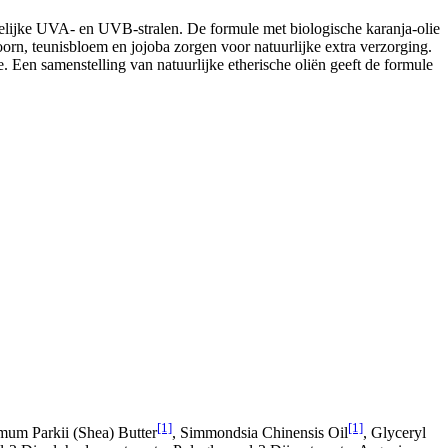
elijke UVA- en UVB-stralen. De formule met biologische karanja-olie
orn, teunisbloem en jojoba zorgen voor natuurlijke extra verzorging.
. Een samenstelling van natuurlijke etherische oliën geeft de formule
[1]
[1]
mum Parkii (Shea) Butter
, Simmondsia Chinensis Oil
, Glyceryl