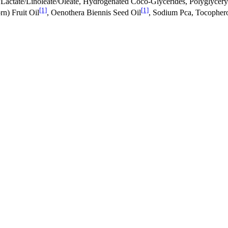
ate/Lactate/Linoleate/Oleate, Hydrogenated Coco-Glycerides, Polyglycer
[1]
[1]
n) Fruit Oil
, Oenothera Biennis Seed Oil
, Sodium Pca, Tocophero