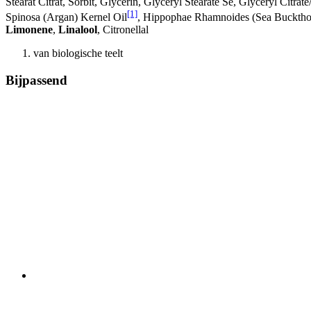
Stearat Citrat, Sorbit, Glycerin, Glyceryl Stearate Se, Glyceryl Citr
[1]
Spinosa (Argan) Kernel Oil
, Hippophae Rhamnoides (Sea Buckthor
Limonene
,
Linalool
, Citronellal
van biologische teelt
Bijpassend