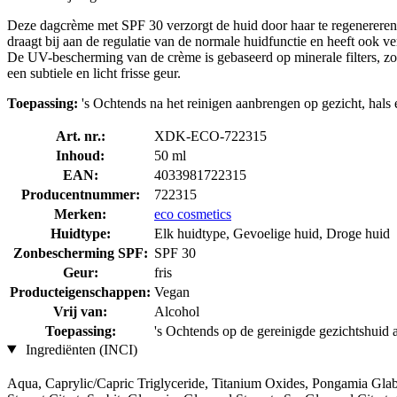
Deze dagcrème met SPF 30 verzorgt de huid door haar te regenereren
draagt bij aan de regulatie van de normale huidfunctie en heeft ook v
De UV-bescherming van de crème is gebaseerd op minerale filters, zoda
een subtiele en licht frisse geur.
Toepassing:
's Ochtends na het reinigen aanbrengen op gezicht, hals 
Art. nr.:
XDK-ECO-722315
Inhoud:
50 ml
EAN:
4033981722315
Producentnummer:
722315
Merken:
eco cosmetics
Huidtype:
Elk huidtype, Gevoelige huid, Droge huid
Zonbescherming SPF:
SPF 30
Geur:
fris
Producteigenschappen:
Vegan
Vrij van:
Alcohol
Toepassing:
's Ochtends op de gereinigde gezichtshuid 
Ingrediënten (INCI)
Aqua, Caprylic/Capric Triglyceride, Titanium Oxides, Pongamia Glab