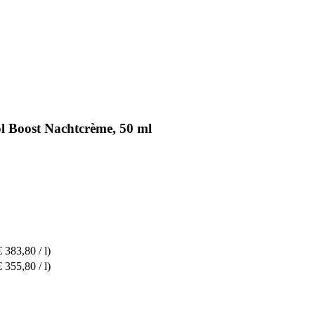
l Boost Nachtcrème, 50 ml
€ 383,80 / l)
€ 355,80 / l)