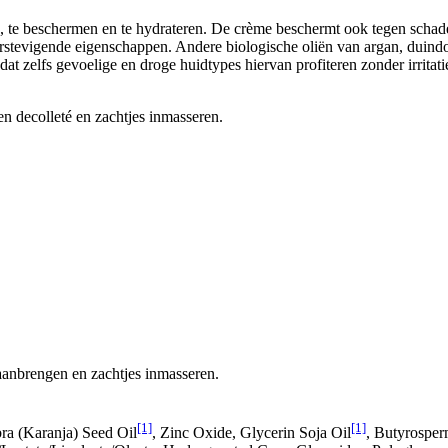
, te beschermen en te hydrateren. De crème beschermt ook tegen schad
erstevigende eigenschappen. Andere biologische oliën van argan, duindo
t zelfs gevoelige en droge huidtypes hiervan profiteren zonder irritatie
en decolleté en zachtjes inmasseren.
aanbrengen en zachtjes inmasseren.
[1]
[1]
ra (Karanja) Seed Oil
, Zinc Oxide, Glycerin Soja Oil
, Butyrosper