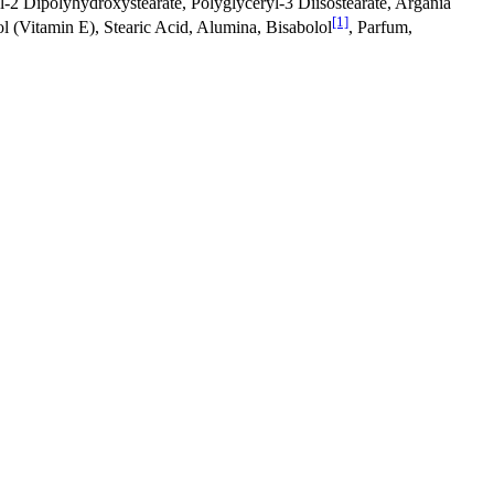
yl-2 Dipolyhydroxystearate, Polyglyceryl-3 Diisostearate, Argania
[1]
l (Vitamin E), Stearic Acid, Alumina, Bisabolol
, Parfum,