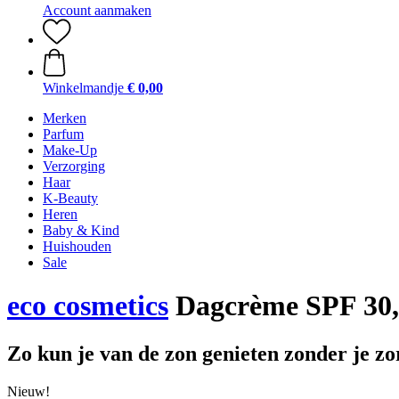
Account aanmaken
Winkelmandje
€ 0,00
Merken
Parfum
Make-Up
Verzorging
Haar
K-Beauty
Heren
Baby & Kind
Huishouden
Sale
eco cosmetics
Dagcrème SPF 30,
Zo kun je van de zon genieten zonder je z
Nieuw!