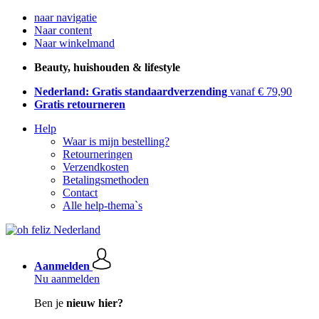
naar navigatie
Naar content
Naar winkelmand
Beauty, huishouden & lifestyle
Nederland: Gratis standaardverzending
vanaf € 79,90
Gratis retourneren
Help
Waar is mijn bestelling?
Retourneringen
Verzendkosten
Betalingsmethoden
Contact
Alle help-thema`s
Aanmelden
Nu aanmelden
Ben je
nieuw hier?