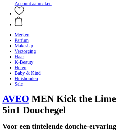
Account aanmaken
Merken
Parfum
Make-Up
Verzorging
Haar
K-Beauty
Heren
Baby & Kind
Huishouden
Sale
AVEO
MEN Kick the Lime
5in1 Douchegel
Voor een tintelende douche-ervaring