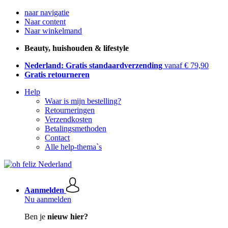
naar navigatie
Naar content
Naar winkelmand
Beauty, huishouden & lifestyle
Nederland: Gratis standaardverzending
vanaf € 79,90
Gratis retourneren
Help
Waar is mijn bestelling?
Retourneringen
Verzendkosten
Betalingsmethoden
Contact
Alle help-thema`s
Aanmelden
Nu aanmelden
Ben je
nieuw hier?