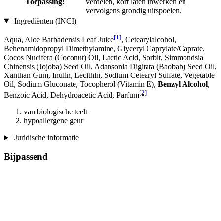
Toepassing:
verdelen, kort laten inwerken en
vervolgens grondig uitspoelen.
Ingrediënten (INCI)
[1]
Aqua, Aloe Barbadensis Leaf Juice
, Cetearylalcohol,
Behenamidopropyl Dimethylamine, Glyceryl Caprylate/Caprate,
Cocos Nucifera (Coconut) Oil, Lactic Acid, Sorbit, Simmondsia
Chinensis (Jojoba) Seed Oil, Adansonia Digitata (Baobab) Seed Oil,
Xanthan Gum, Inulin, Lecithin, Sodium Cetearyl Sulfate, Vegetable
Oil, Sodium Gluconate, Tocopherol (Vitamin E),
Benzyl Alcohol
,
[2]
Benzoic Acid, Dehydroacetic Acid, Parfum
van biologische teelt
hypoallergene geur
Juridische informatie
Bijpassend