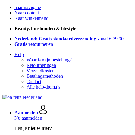
naar navigatie
Naar content
Naar winkelmand
Beauty, huishouden & lifestyle
Nederland: Gratis standaardverzending
vanaf € 79,90
Gratis retourneren
Help
Waar is mijn bestelling?
Retourneringen
Verzendkosten
Betalingsmethoden
Contact
Alle help-thema`s
Aanmelden
Nu aanmelden
Ben je
nieuw hier?