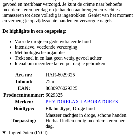
gevoed en merkbaar verzorgd. Je kunt de crème naar behoefte
meerdere keren per dag op je handen aanbrengen en zachtjes
inmasseren tot deze volledig is ingetrokken. Geniet van het moment
en verheug je op zijdezachte handen en verzorgde nagels.
De highlights in een oogopslag:
Voor de droge en gedehydrateerde huid
Intensieve, voedende verzorging
Met biologische arganolie
Trekt snel in en laat geen vettig gevoel achter
Ideaal om meerdere keren per dag te gebruiken
Art. nr.:
HAR-6029325
Inhoud:
75 ml
EAN:
8030976029325
Producentnummer:
6029325
Merken:
PHYTORELAX LABORATOIRES
Huidtype:
Elk huidtype, Droge huid
Masseer zachtjes in droge, schone handen.
Toepassing:
Herhaal indien nodig meerdere keren per
dag.
Ingrediënten (INCI)