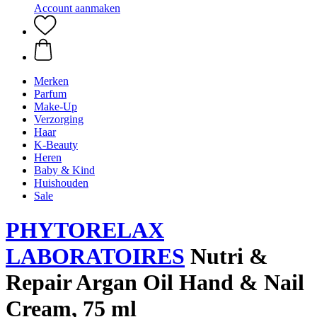
Account aanmaken
Merken
Parfum
Make-Up
Verzorging
Haar
K-Beauty
Heren
Baby & Kind
Huishouden
Sale
PHYTORELAX
LABORATOIRES
Nutri &
Repair Argan Oil Hand & Nail
Cream, 75 ml