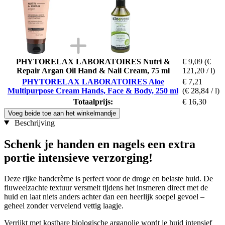
PHYTORELAX LABORATOIRES Nutri &
€ 9,09
(€
Repair Argan Oil Hand & Nail Cream, 75 ml
121,20 / l)
PHYTORELAX LABORATOIRES Aloe
€ 7,21
Multipurpose Cream Hands, Face & Body, 250 ml
(€ 28,84 / l)
Totaalprijs:
€ 16,30
Voeg beide toe aan het winkelmandje
Beschrijving
Schenk je handen en nagels een extra
portie intensieve verzorging!
Deze rijke handcrème is perfect voor de droge en belaste huid. De
fluweelzachte textuur versmelt tijdens het insmeren direct met de
huid en laat niets anders achter dan een heerlijk soepel gevoel –
geheel zonder vervelend vettig laagje.
Verrijkt met kostbare biologische arganolie wordt je huid intensief