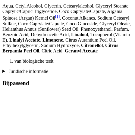
Aqua, Cetyl Alcohol, Glycerin, Cetearylalcohol, Glyceryl Stearate,
Caprylic/Capric Triglyceride, Coco Caprylate/Caprate, Argania
[1]
Spinosa (Argan) Kernel Oil
, Coconut Alkanes, Sodium Cetearyl
Sulfate, Coco Caprylate/Caprate, Coco Glucoside, Glyceryl Oleate,
Helianthus Annus (Sunflower) Seed Oil, Phenoxyethanol, Parfum,
Benzoic Acid, Dehydroacetic Acid,
Linalool
, Tocopherol (Vitamin
E),
Linalyl Acetate
,
Limonene
, Citrus Aurantium Peel Oil,
Ethylhexylglycerin, Sodium Hydroxyde,
Citronellol
,
Citrus
Bergamia Peel Oil
, Citric Acid,
Geranyl Acetate
van biologische teelt
Juridische informatie
Bijpassend