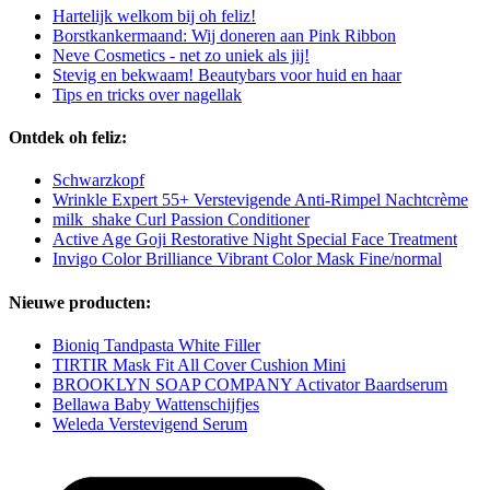
Hartelijk welkom bij oh feliz!
Borstkankermaand: Wij doneren aan Pink Ribbon
Neve Cosmetics - net zo uniek als jij!
Stevig en bekwaam! Beautybars voor huid en haar
Tips en tricks over nagellak
Ontdek oh feliz:
Schwarzkopf
Wrinkle Expert 55+ Verstevigende Anti-Rimpel Nachtcrème
milk_shake Curl Passion Conditioner
Active Age Goji Restorative Night Special Face Treatment
Invigo Color Brilliance Vibrant Color Mask Fine/normal
Nieuwe producten:
Bioniq Tandpasta White Filler
TIRTIR Mask Fit All Cover Cushion Mini
BROOKLYN SOAP COMPANY Activator Baardserum
Bellawa Baby Wattenschijfjes
Weleda Verstevigend Serum