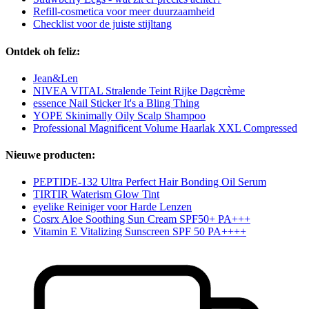
Refill-cosmetica voor meer duurzaamheid
Checklist voor de juiste stijltang
Ontdek oh feliz:
Jean&Len
NIVEA VITAL Stralende Teint Rijke Dagcrème
essence Nail Sticker It's a Bling Thing
YOPE Skinimally Oily Scalp Shampoo
Professional Magnificent Volume Haarlak XXL Compressed
Nieuwe producten:
PEPTIDE-132 Ultra Perfect Hair Bonding Oil Serum
TIRTIR Waterism Glow Tint
eyelike Reiniger voor Harde Lenzen
Cosrx Aloe Soothing Sun Cream SPF50+ PA+++
Vitamin E Vitalizing Sunscreen SPF 50 PA++++