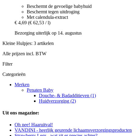
Beschermt de gevoelige babyhuid
Beschermt tegen uitdroging
Met calendula-extract
€ 4,69
(€ 62,53 / l)
Bezorging uiterlijk op 14. augustus
Kleine Hulpjes: 3 artikelen
Alle prijzen incl. BTW
Filter
Categorieën
Merken
Penaten Baby
Douche- & Badadditieven (1)
Huidverzorging (2)
Uit ons magazine:
Oh nee! Haaruitval!
VANDINI - heerlijk geurende lichaamsverzorgingsproducten
Strawberry Legs - wat zit er precies achter?