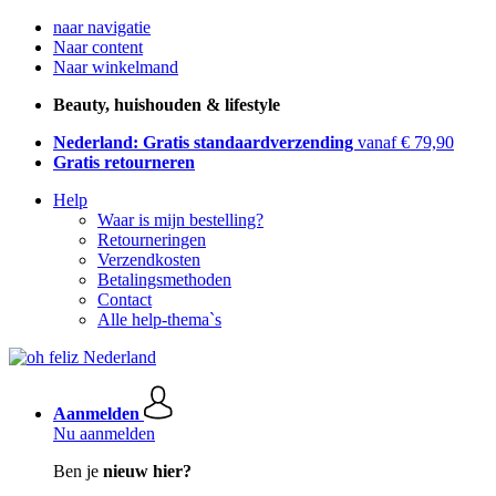
naar navigatie
Naar content
Naar winkelmand
Beauty, huishouden & lifestyle
Nederland: Gratis standaardverzending
vanaf € 79,90
Gratis retourneren
Help
Waar is mijn bestelling?
Retourneringen
Verzendkosten
Betalingsmethoden
Contact
Alle help-thema`s
Aanmelden
Nu aanmelden
Ben je
nieuw hier?