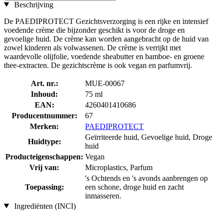
Beschrijving
De PAEDIPROTECT Gezichtsverzorging is een rijke en intensief
voedende crème die bijzonder geschikt is voor de droge en
gevoelige huid. De crème kan worden aangebracht op de huid van
zowel kinderen als volwassenen. De crème is verrijkt met
waardevolle olijfolie, voedende sheabutter en bamboe- en groene
thee-extracten. De gezichtscrème is ook vegan en parfumvrij.
Art. nr.:
MUE-00067
Inhoud:
75 ml
EAN:
4260401410686
Producentnummer:
67
Merken:
PAEDIPROTECT
Geïrriteerde huid, Gevoelige huid, Droge
Huidtype:
huid
Producteigenschappen:
Vegan
Vrij van:
Microplastics, Parfum
's Ochtends en 's avonds aanbrengen op
Toepassing:
een schone, droge huid en zacht
inmasseren.
Ingrediënten (INCI)