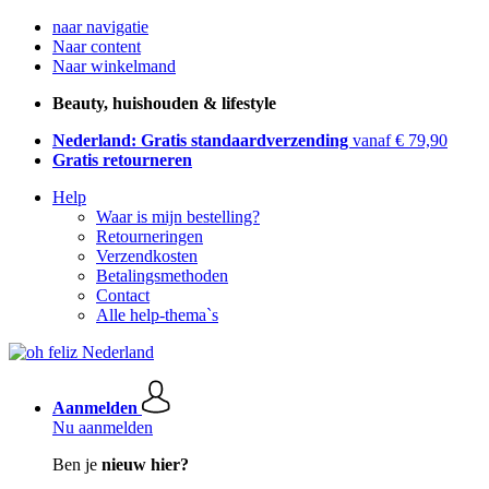
naar navigatie
Naar content
Naar winkelmand
Beauty, huishouden & lifestyle
Nederland: Gratis standaardverzending
vanaf € 79,90
Gratis retourneren
Help
Waar is mijn bestelling?
Retourneringen
Verzendkosten
Betalingsmethoden
Contact
Alle help-thema`s
Aanmelden
Nu aanmelden
Ben je
nieuw hier?