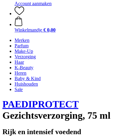
Account aanmaken
Winkelmandje
€ 0,00
Merken
Parfum
Make-Up
Verzorging
Haar
K-Beauty
Heren
Baby & Kind
Huishouden
Sale
PAEDIPROTECT
Gezichtsverzorging, 75 ml
Rijk en intensief voedend