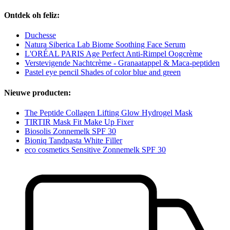
Ontdek oh feliz:
Duchesse
Natura Siberica Lab Biome Soothing Face Serum
L'ORÉAL PARIS Age Perfect Anti-Rimpel Oogcrème
Verstevigende Nachtcrème - Granaatappel & Maca-peptiden
Pastel eye pencil Shades of color blue and green
Nieuwe producten:
The Peptide Collagen Lifting Glow Hydrogel Mask
TIRTIR Mask Fit Make Up Fixer
Biosolis Zonnemelk SPF 30
Bioniq Tandpasta White Filler
eco cosmetics Sensitive Zonnemelk SPF 30