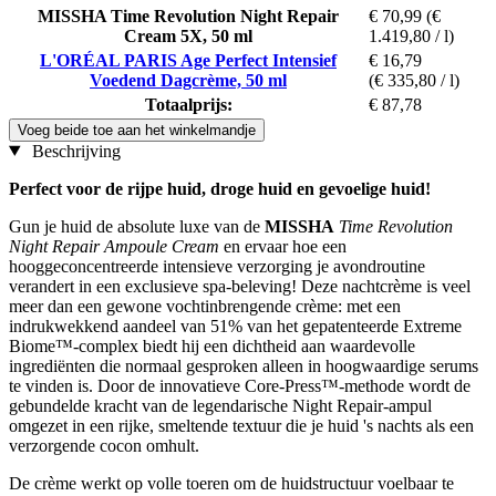
MISSHA Time Revolution Night Repair
€ 70,99
(€
Cream 5X, 50 ml
1.419,80 / l)
L'ORÉAL PARIS Age Perfect Intensief
€ 16,79
Voedend Dagcrème, 50 ml
(€ 335,80 / l)
Totaalprijs:
€ 87,78
Voeg beide toe aan het winkelmandje
Beschrijving
Perfect voor de rijpe huid, droge huid en gevoelige huid!
Gun je huid de absolute luxe van de
MISSHA
Time Revolution
Night Repair Ampoule Cream
en ervaar hoe een
hooggeconcentreerde intensieve verzorging je avondroutine
verandert in een exclusieve spa-beleving! Deze nachtcrème is veel
meer dan een gewone vochtinbrengende crème: met een
indrukwekkend aandeel van 51% van het gepatenteerde Extreme
Biome™-complex biedt hij een dichtheid aan waardevolle
ingrediënten die normaal gesproken alleen in hoogwaardige serums
te vinden is. Door de innovatieve Core-Press™-methode wordt de
gebundelde kracht van de legendarische Night Repair-ampul
omgezet in een rijke, smeltende textuur die je huid 's nachts als een
verzorgende cocon omhult.
De crème werkt op volle toeren om de huidstructuur voelbaar te