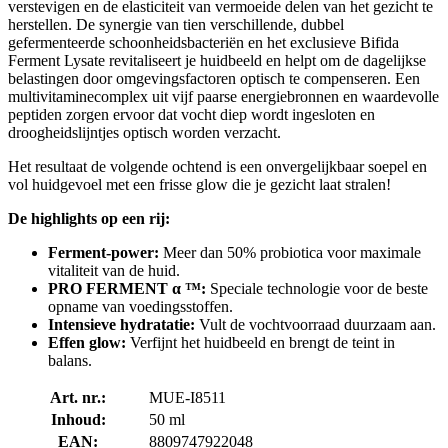
verstevigen en de elasticiteit van vermoeide delen van het gezicht te
herstellen. De synergie van tien verschillende, dubbel
gefermenteerde schoonheidsbacteriën en het exclusieve Bifida
Ferment Lysate revitaliseert je huidbeeld en helpt om de dagelijkse
belastingen door omgevingsfactoren optisch te compenseren. Een
multivitaminecomplex uit vijf paarse energiebronnen en waardevolle
peptiden zorgen ervoor dat vocht diep wordt ingesloten en
droogheidslijntjes optisch worden verzacht.
Het resultaat de volgende ochtend is een onvergelijkbaar soepel en
vol huidgevoel met een frisse glow die je gezicht laat stralen!
De highlights op een rij:
Ferment-power:
Meer dan 50% probiotica voor maximale
vitaliteit van de huid.
PRO FERMENT α ™:
Speciale technologie voor de beste
opname van voedingsstoffen.
Intensieve hydratatie:
Vult de vochtvoorraad duurzaam aan.
Effen glow:
Verfijnt het huidbeeld en brengt de teint in
balans.
Art. nr.:
MUE-I8511
Inhoud:
50 ml
EAN:
8809747922048