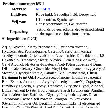
Producentnummer:
I8511
Merken:
MISSHA
Huidtype:
Rijpe huid, Gevoelige huid, Droge huid
Kleurstoffen, Synthetische
Vrij van:
Conserveermiddelen, Geurstoffen
's Avonds op een schone, droge gezichtshuid
Toepassing:
aanbrengen en zachtjes inmasseren.
Ingrediënten (INCI)
Aqua, Glycerin, Methylpropanediol, Cyclohexasiloxane,
Hydrogenated Polyisobutene, Caprylic/Capric Triglyceride,
Triethylhexanoin, Cetearylalcohol, Niacinamide, Dimethiconol, 1.2-
Hexanediol, Trehalose, Stearyl Alcohol, Cera Alba (Beeswax),
Cetyl Alcohol, Phytosteryl/Isostearyl/Cetyl/Stearyl/Behenyl Dimer
Dilinoleate, Cetearyl Glucoside, Vinyl Dimethicone, Polyglyceryl-2
Stearate, Glyceryl Stearate, Palmitic Acid, Stearic Acid,
Citrus
Bergamia Fruit Oil
, Hydroxyacetophenone, Dioscorea Japonica
Root Extract, Ammonium Acryloyldimethyltaurate/Vp Copolymer,
Ethylhexylglycerin, Glycosyl Trehalose, Butylene Glycol, Alcohol,
Bifida Ferment Lysate, Hydrogenated Starch Hydrolysate, Xanthan
Gum, Adenosine, Raffinose, Glyceryl Polymethacrylate, Dextrin,
Theobroma Cacao Shell Powder, Pelargonium Graveolons
(Geranium) Flower Oil, Lecithin, Disodium Edta, Hydrogenated
Lecithin, Camellia Sinensis Seed Oil, Argania Spinosa (Argan)