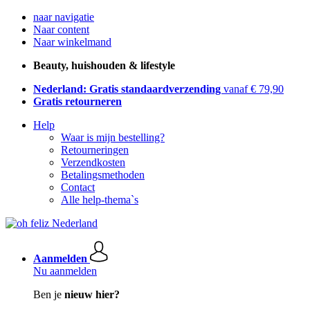
naar navigatie
Naar content
Naar winkelmand
Beauty, huishouden & lifestyle
Nederland: Gratis standaardverzending
vanaf € 79,90
Gratis retourneren
Help
Waar is mijn bestelling?
Retourneringen
Verzendkosten
Betalingsmethoden
Contact
Alle help-thema`s
Aanmelden
Nu aanmelden
Ben je
nieuw hier?