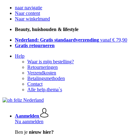
naar navigatie
Naar content
Naar winkelmand
Beauty, huishouden & lifestyle
Nederland: Gratis standaardverzending
vanaf € 79,90
Gratis retourneren
Help
Waar is mijn bestelling?
Retourneringen
Verzendkosten
Betalingsmethoden
Contact
Alle help-thema`s
Aanmelden
Nu aanmelden
Ben je
nieuw hier?