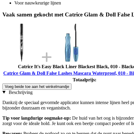
Voor nauwkeurige lijnen
Vaak samen gekocht met Catrice Glam & Doll False 
Catrice It's Easy Black Liner Blackest Black, 010 - Black
Catrice Glam & Doll False Lashes Mascara Waterproof, 010 - B
Totaalprijs:
Voeg beide toe aan het winkelmandje
Beschrijving
Dankzij de speciaal gevormde applicator kunnen intense lijnen heel pr
bijzonder duurzaam en veganistisch.
Tip voor langdurige oogmake-up:
De huid van het oog is bijzonde
zorgt voor de ideale hold. Je kunt ook een beetje compact poeder of 
Bewaren:
Probeer de potlood zo op te bergen dat de punt naar beneden 