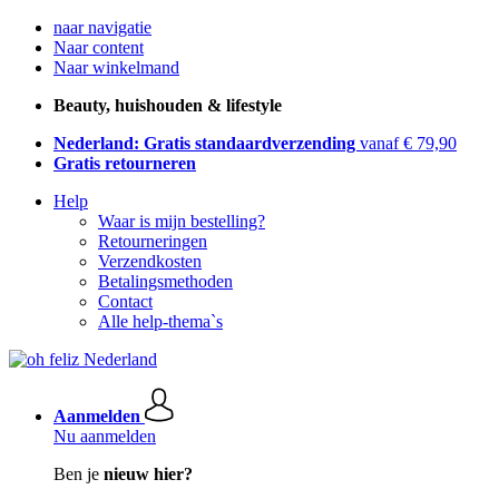
naar navigatie
Naar content
Naar winkelmand
Beauty, huishouden & lifestyle
Nederland: Gratis standaardverzending
vanaf € 79,90
Gratis retourneren
Help
Waar is mijn bestelling?
Retourneringen
Verzendkosten
Betalingsmethoden
Contact
Alle help-thema`s
Aanmelden
Nu aanmelden
Ben je
nieuw hier?