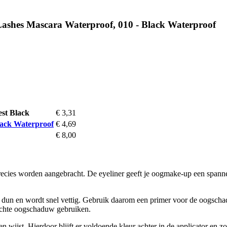
Lashes Mascara Waterproof, 010 - Black Waterproof
est Black
€ 3,31
lack Waterproof
€ 4,69
€ 8,00
ecies worden aangebracht. De eyeliner geeft je oogmake-up een spannend
r dun en wordt snel vettig. Gebruik daarom een primer voor de oogsch
lichte oogschaduw gebruiken.
wijst. Hierdoor blijft er voldoende kleur achter in de applicator en zor