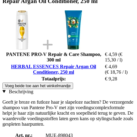
Repair Argan Oil Conditioner, 250 ml
PANTENE PRO-V Repair & Care Shampoo,
€ 4,59
(€
300 ml
15,30 / l)
HERBAL ESSENCES Repair Argan Oil
€ 4,69
Conditioner, 250 ml
(€ 18,76 / l)
Totaalprijs:
€ 9,28
Voeg beide toe aan het winkelmandje
Beschrijving
Geeft je broze en futloze haar je slapeloze nachten? De verzorgende
shampoo van Pantene Pro-V met zijn voedingscomplexformule
helpt je haar zijn natuurlijke kracht en soepelheid terug te geven. De
waardevolle voedingsstoffen laten geen kans op stylingschade zoals
gespleten haarpunten.
Art. nr.:
MUE-898043