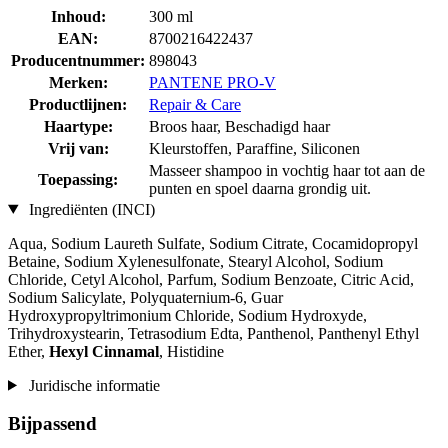
Inhoud:
300 ml
EAN:
8700216422437
Producentnummer:
898043
Merken:
PANTENE PRO-V
Productlijnen:
Repair & Care
Haartype:
Broos haar, Beschadigd haar
Vrij van:
Kleurstoffen, Paraffine, Siliconen
Masseer shampoo in vochtig haar tot aan de
Toepassing:
punten en spoel daarna grondig uit.
Ingrediënten (INCI)
Aqua, Sodium Laureth Sulfate, Sodium Citrate, Cocamidopropyl
Betaine, Sodium Xylenesulfonate, Stearyl Alcohol, Sodium
Chloride, Cetyl Alcohol, Parfum, Sodium Benzoate, Citric Acid,
Sodium Salicylate, Polyquaternium-6, Guar
Hydroxypropyltrimonium Chloride, Sodium Hydroxyde,
Trihydroxystearin, Tetrasodium Edta, Panthenol, Panthenyl Ethyl
Ether,
Hexyl Cinnamal
, Histidine
Juridische informatie
Bijpassend