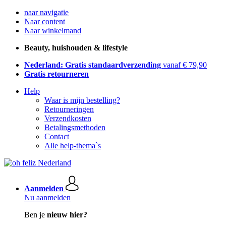
naar navigatie
Naar content
Naar winkelmand
Beauty, huishouden & lifestyle
Nederland: Gratis standaardverzending
vanaf € 79,90
Gratis retourneren
Help
Waar is mijn bestelling?
Retourneringen
Verzendkosten
Betalingsmethoden
Contact
Alle help-thema`s
Aanmelden
Nu aanmelden
Ben je
nieuw hier?