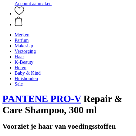
Account aanmaken
Merken
Parfum
Make-Up
Verzorging
Haar
K-Beauty
Heren
Baby & Kind
Huishouden
Sale
PANTENE PRO-V
Repair &
Care Shampoo, 300 ml
Voorziet je haar van voedingsstoffen